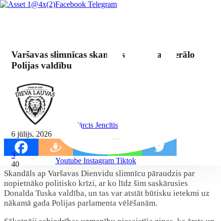
Facebook
Telegram
Varšavas slimnīcas skandāls satricina liberālo
Polijas valdību
By Mārcis Jencītis
6 jūlijs, 2026
3
Youtube
Instagram
Tiktok
40
Skandāls ap Varšavas Dienvidu slimnīcu pāraudzis par
nopietnāko politisko krīzi, ar ko līdz šim saskārusies
Donalda Tuska valdība, un tas var atstāt būtisku ietekmi uz
nākamā gada Polijas parlamenta vēlēšanām.