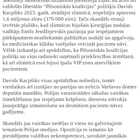
Sākotnēji sabiedrības uzmanību piesaistīja ziņas, ka ārsts un
valdošās liberālās “Pilsoniskās koalīcijas” politiķis Davids
Kacpšiks 2025. gadā, strādājot slimnīcā, nopelnījis aptuveni
1,6 miljonus zlotu (370 000 eiro). Taču skandāls strauji
izvērtās plašāks, kad slimnīcas bijušais ķirurģijas nodaļas
vadītājs Emils Jendžejevskis paziņoja par iespējamiem
pārkāpumiem neatliekamās palīdzības nodaļā un apgalvoja,
ka medicīniskas kļūdas varējušas veicināt pacientu nāvi.
Vēlāk izskanēja arī apsūdzības, ka Pilsoniskās koalīcijas
politiķi un viņu radinieki saņēmuši priekšrocības ārstēšanā,
kā arī slimnīcā esot bijusi īpaša VIP zona atsevišķiem
pacientiem.
Davids Kacpšiks visas apsūdzības noliedzis, tomēr
vienlaikus arī izstājies no partijas un nolicis Varšavas domes
deputāta mandātu. Polijas varasiestādes sākušas vairākas
izmeklēšanas par iespējamu krāpšanu, dienesta stāvokļa
ļaunprātīgu izmantošanu un desmitiem pacientu nāves
gadījumu.
Skandāls jau vairākas nedēļas ir viens no galvenajiem
tematiem Polijas medijos. Opozīcija to izmanto kā
pierādījumu valdības nekompetencei, savukārt jaunākās