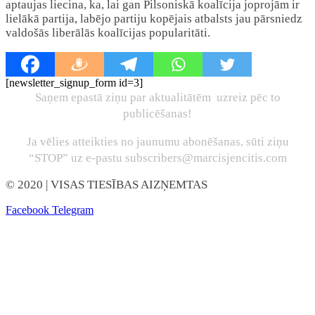
aptaujas liecina, ka, lai gan Pilsoniskā koalīcija joprojām ir
lielākā partija, labējo partiju kopējais atbalsts jau pārsniedz
valdošās liberālās koalīcijas popularitāti.
[newsletter_signup_form id=3]
Saņem epastā ziņu par aktualitātēm uzreiz pēc to
publicēšanas!
Ja vēlies atteikties no jaunumu abonēšanas, sūti ziņu
“STOP” uz e-pastu subscribers@marcisjencitis.com
© 2020
| VISAS TIESĪBAS AIZŅEMTAS
Facebook
Telegram