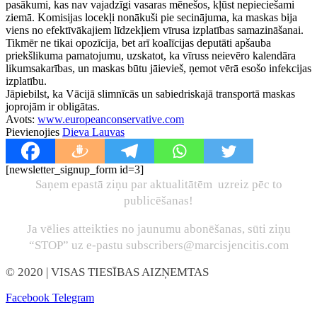
pasākumi, kas nav vajadzīgi vasaras mēnešos, kļūst nepieciešami
ziemā. Komisijas locekļi nonākuši pie secinājuma, ka maskas bija
viens no efektīvākajiem līdzekļiem vīrusa izplatības samazināšanai.
Tikmēr ne tikai opozīcija, bet arī koalīcijas deputāti apšauba
priekšlikuma pamatojumu, uzskatot, ka vīruss neievēro kalendāra
likumsakarības, un maskas būtu jāievieš, ņemot vērā esošo infekcijas
izplatību.
Jāpiebilst, ka Vācijā slimnīcās un sabiedriskajā transportā maskas
joprojām ir obligātas.
Avots:
www.europeanconservative.com
Pievienojies
Dieva Lauvas
[newsletter_signup_form id=3]
Saņem epastā ziņu par aktualitātēm uzreiz pēc to
publicēšanas!
Ja vēlies atteikties no jaunumu abonēšanas, sūti ziņu
“STOP” uz e-pastu subscribers@marcisjencitis.com
© 2020
| VISAS TIESĪBAS AIZŅEMTAS
Facebook
Telegram