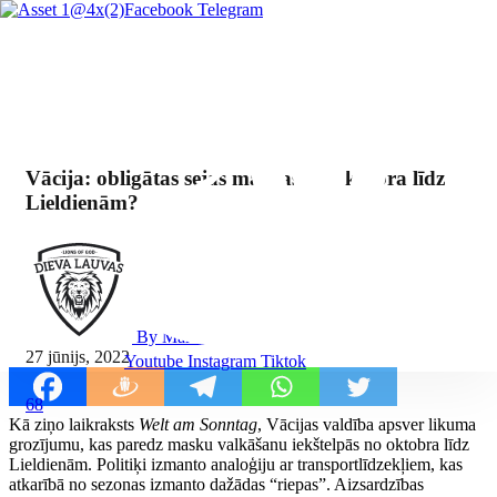
Facebook
Telegram
Vācija: obligātas sejas maskas no oktobra līdz
Lieldienām?
By Mārcis Jencītis
27 jūnijs, 2022
Youtube
Instagram
Tiktok
68
Kā ziņo laikraksts
Welt am Sonntag
, Vācijas valdība apsver likuma
grozījumu, kas paredz masku valkāšanu iekštelpās no oktobra līdz
Lieldienām. Politiķi izmanto analoģiju ar transportlīdzekļiem, kas
atkarībā no sezonas izmanto dažādas “riepas”. Aizsardzības