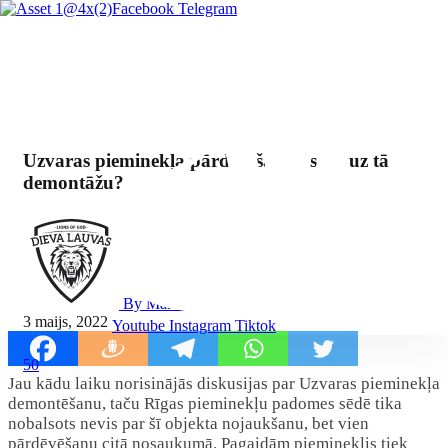
Facebook
Telegram
Uzvaras pieminekļa pārdēvēšana - solis uz tā
demontāžu?
By Mārcis Jencītis
3 maijs, 2022
Youtube
Instagram
Tiktok
50
Jau kādu laiku norisinājās diskusijas par Uzvaras pieminekļa
demontēšanu, taču Rīgas pieminekļu padomes sēdē tika
nobalsots nevis par šī objekta nojaukšanu, bet vien
pārdēvēšanu citā nosaukumā. Pagaidām piemineklis tiek