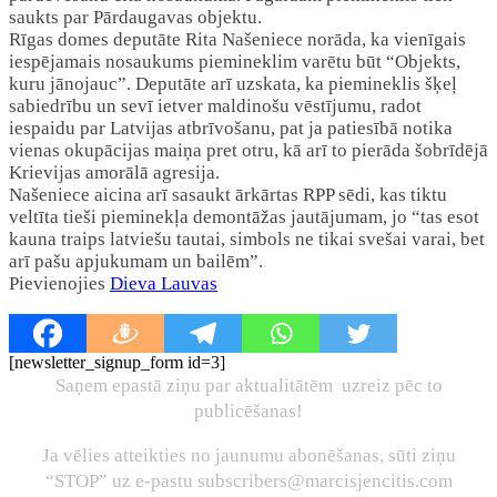
saukts par Pārdaugavas objektu.
Rīgas domes deputāte Rita Našeniece norāda, ka vienīgais
iespējamais nosaukums piemineklim varētu būt “Objekts,
kuru jānojauc”. Deputāte arī uzskata, ka piemineklis šķeļ
sabiedrību un sevī ietver maldinošu vēstījumu, radot
iespaidu par Latvijas atbrīvošanu, pat ja patiesībā notika
vienas okupācijas maiņa pret otru, kā arī to pierāda šobrīdējā
Krievijas amorālā agresija.
Našeniece aicina arī sasaukt ārkārtas RPP sēdi, kas tiktu
veltīta tieši pieminekļa demontāžas jautājumam, jo “tas esot
kauna traips latviešu tautai, simbols ne tikai svešai varai, bet
arī pašu apjukumam un bailēm”.
Pievienojies
Dieva Lauvas
[newsletter_signup_form id=3]
Saņem epastā ziņu par aktualitātēm uzreiz pēc to
publicēšanas!
Ja vēlies atteikties no jaunumu abonēšanas, sūti ziņu
“STOP” uz e-pastu subscribers@marcisjencitis.com