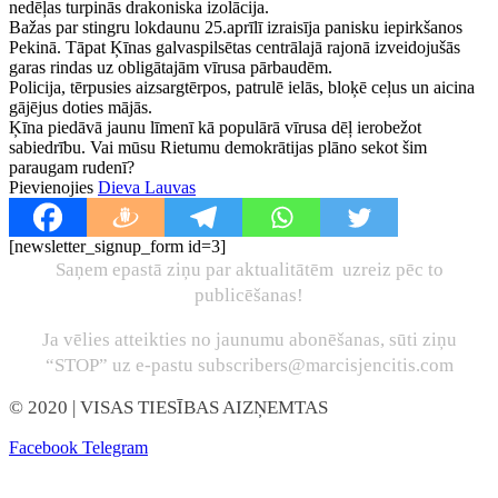
nedēļas turpinās drakoniska izolācija.
Bažas par stingru lokdaunu 25.aprīlī izraisīja panisku iepirkšanos
Pekinā. Tāpat Ķīnas galvaspilsētas centrālajā rajonā izveidojušās
garas rindas uz obligātajām vīrusa pārbaudēm.
Policija, tērpusies aizsargtērpos, patrulē ielās, bloķē ceļus un aicina
gājējus doties mājās.
Ķīna piedāvā jaunu līmenī kā populārā vīrusa dēļ ierobežot
sabiedrību. Vai mūsu Rietumu demokrātijas plāno sekot šim
paraugam rudenī?
Pievienojies
Dieva Lauvas
[newsletter_signup_form id=3]
Saņem epastā ziņu par aktualitātēm uzreiz pēc to
publicēšanas!
Ja vēlies atteikties no jaunumu abonēšanas, sūti ziņu
“STOP” uz e-pastu subscribers@marcisjencitis.com
© 2020
| VISAS TIESĪBAS AIZŅEMTAS
Facebook
Telegram