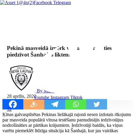
Facebook
Telegram
Pekinā masveidā izpērk veikalus, baidoties
piedzīvot Šanhajas likteni
By Mārcis Jencītis
28 aprīlis, 2022
Youtube
Instagram
Tiktok
52
Ķīnas galvaspilsētas Pekinas lielākajā rajonā nesen izdotais rīkojums
par masveida populārā vīrusa testēšanu pamudinājis iedzīvotājus
nodrošināties ar pārtikas krājumiem. Iedzīvotāji baidās, ka viņus
varētu piemeklēt līdzīga situācija kā Šanhajā, kur jau vairākas