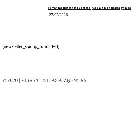
Rumānijas pilsētā jau ceturto gadu aizliedz praida gājien
27/07/2026
[newsletter_signup_form id=3]
© 2020
| VISAS TIESĪBAS AIZŅEMTAS