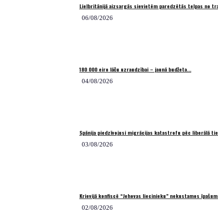
Lielbritānijā aizsargās sievietēm paredzētās telpas no 
06/08/2026
180 000 eiro lāču uzraudzībai – jaunā budžeta...
04/08/2026
Spānija piedzīvojusi migrācijas katastrofu pēc liberālā t
03/08/2026
Krievijā konfiscē “Jehovas liecinieku” nekustamos īpašu
02/08/2026