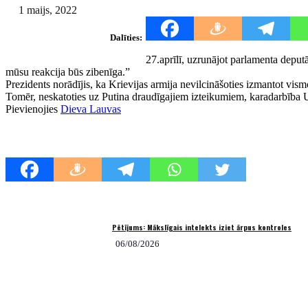
1 maijs, 2022
Dalīties:
27.aprīlī, uzrunājot parlamenta deput
mūsu reakcija būs zibenīga.”
Prezidents norādījis, ka Krievijas armija nevilcināšoties izmantot vism
Tomēr, neskatoties uz Putina draudīgajiem izteikumiem, karadarbība Ukr
Pievienojies
Dieva Lauvas
Pētījums: Mākslīgais intelekts iziet ārpus kontroles
06/08/2026