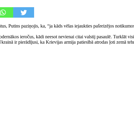
ātus, Putins paziņojis, ka, “ja kāds vēlas iejaukties pašreizējos notiku
odernākos ieročus, kādi neesot nevienai citai valstij pasaulē. Turklāt vi
ainā ir pierādījusi, ka Krievijas armija patiesībā atrodas ļoti zemā te