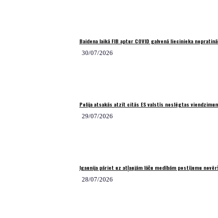
Baidena laikā FIB aptur COVID galvenā liecinieka nopratin
30/07/2026
Polija atsakās atzīt citās ES valstīs noslēgtas viendzimum
29/07/2026
Igaunija pāriet uz atļaujām lāču medībām postījumu novēr
28/07/2026