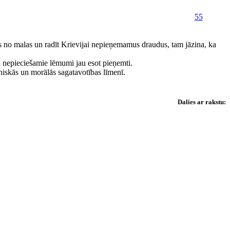
55
mos no malas un radīt Krievijai nepieņemamus draudus, tam jāzina, ka
si nepieciešamie lēmumi jau esot pieņemti.
hniskās un morālās sagatavotības līmenī.
Dalies ar rakstu: