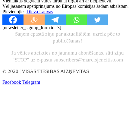
Vienlaikus degvielu varēs turpināt tirgot arī ar biopiedevu.
Vēl jāsaņem apstiprinājums no Eiropas komisijas šādām atbalstam.
Pievienojies
Dieva Lauvas
[newsletter_signup_form id=3]
Saņem epastā ziņu par aktualitātēm uzreiz pēc to
publicēšanas!
Ja vēlies atteikties no jaunumu abonēšanas, sūti ziņu
“STOP” uz e-pastu subscribers@marcisjencitis.com
© 2020
| VISAS TIESĪBAS AIZŅEMTAS
Facebook
Telegram