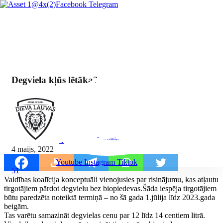
Facebook
Telegram
Degviela kļūs lētāka?
By Mārcis Jencītis
4 maijs, 2022
Youtube
Instagram
Tiktok
51
Valdības koalīcija konceptuāli vienojusies par risinājumu, kas atļautu
tirgotājiem pārdot degvielu bez biopiedevas.Šāda iespēja tirgotājiem
būtu paredzēta noteiktā termiņā – no šā gada 1.jūlija līdz 2023.gada
beigām.
Tas varētu samazināt degvielas cenu par 12 līdz 14 centiem litrā.