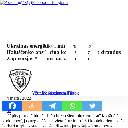
Facebook
Telegram
Ukrainas enerģētikas ministrs Hermans
Haluščenko apstiprina kodolsprādziena draudus
Zaporožjas AES un paskaidro būtību.
By Mārcis Jencītis
Youtube
Instagram
Tiktok
4 marts, 2022
52
– Trāpīts pirmajā blokā. Taču bez sešiem blokiem ir arī izstrādātās
kodolenerģijas uzglabāšanas vieta. Tur ir ap 150 konteineriem. Ja šie
barbari turpinās stacijas apšaudi – trāpījums šajos konteineros