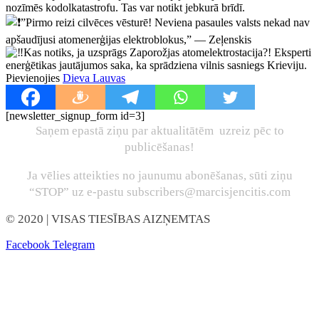
nozīmēs kodolkatastrofu. Tas var notikt jebkurā brīdī.
”Pirmo reizi cilvēces vēsturē! Neviena pasaules valsts nekad nav
apšaudījusi atomenerģijas elektroblokus,” — Zeļenskis
Kas notiks, ja uzsprāgs Zaporožjas atomelektrostacija?! Eksperti
enerģētikas jautājumos saka, ka sprādziena vilnis sasniegs Krieviju.
Pievienojies
Dieva Lauvas
[newsletter_signup_form id=3]
Saņem epastā ziņu par aktualitātēm uzreiz pēc to
publicēšanas!
Ja vēlies atteikties no jaunumu abonēšanas, sūti ziņu
“STOP” uz e-pastu subscribers@marcisjencitis.com
© 2020
| VISAS TIESĪBAS AIZŅEMTAS
Facebook
Telegram