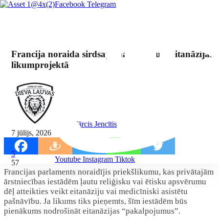
Facebook
Telegram
Francija noraida sirdsapziņas klauzulu eitanāzijas
likumprojektā
By Mārcis Jencītis
7 jūlijs, 2026
5
Youtube
Instagram
Tiktok
57
Francijas parlaments noraidījis priekšlikumu, kas privātajām
ārstniecības iestādēm ļautu reliģisku vai ētisku apsvērumu
dēļ atteikties veikt eitanāziju vai medicīniski asistētu
pašnāvību. Ja likums tiks pieņemts, šīm iestādēm būs
pienākums nodrošināt eitanāzijas “pakalpojumus”.