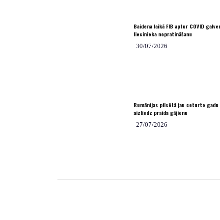
Baidena laikā FIB aptur COVID galve
liecinieka nopratināšanu
30/07/2026
Rumānijas pilsētā jau ceturto gadu
aizliedz praida gājienu
27/07/2026