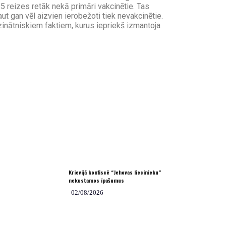
85 reizes retāk nekā primāri vakcinētie. Tas
aut gan vēl aizvien ierobežoti tiek nevakcinētie.
zinātniskiem faktiem, kurus iepriekš izmantoja
Krievijā konfiscē “Jehovas liecinieku”
nekustamos īpašumus
02/08/2026