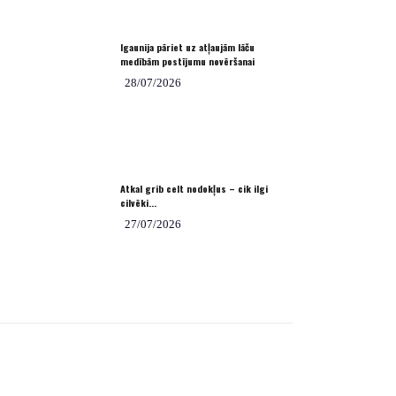
Igaunija pāriet uz atļaujām lāču
medībām postījumu novēršanai
28/07/2026
Atkal grib celt nodokļus – cik ilgi
cilvēki...
27/07/2026