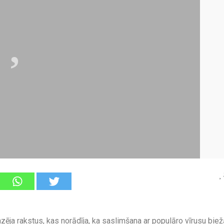
ēja rakstus, kas norādīja, ka saslimšana ar populāro vīrusu bie