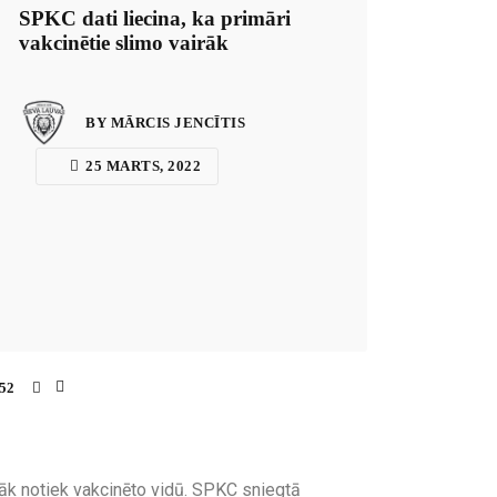
SPKC dati liecina, ka primāri
vakcinētie slimo vairāk
BY MĀRCIS JENCĪTIS
25 MARTS, 2022
52
žāk notiek vakcinēto vidū. SPKC sniegtā