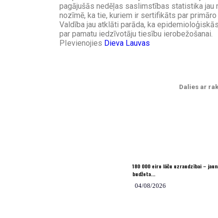
pagājušās nedēļas saslimstības statistika jau n
nozīmē, ka tie, kuriem ir sertifikāts par primāro
Valdība jau atklāti parāda, ka epidemioloģiskā
par pamatu iedzīvotāju tiesību ierobežošanai.
PIevienojies
Dieva Lauvas
Dalies ar rak
180 000 eiro lāču uzraudzībai – jaun
budžeta...
04/08/2026