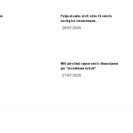
nā
Polija atsakās atzīt citās ES valstīs
noslēgtas viendzimuma...
29/07/2026
NVO pārstāvji saņem valsts finansējumu
par “atsēdēšanu krēslā”
27/07/2026