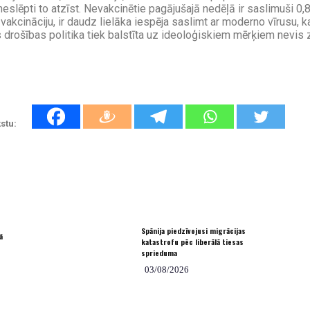
eslēpti to atzīst. Nevakcinētie pagājušajā nedēļā ir saslimuši 0,
 vakcināciju, ir daudz lielāka iespēja saslimt ar moderno vīrusu, k
s drošības politika tiek balstīta uz ideoloģiskiem mērķiem nevis 
stu:
Spānija piedzīvojusi migrācijas
ā
katastrofu pēc liberālā tiesas
sprieduma
03/08/2026