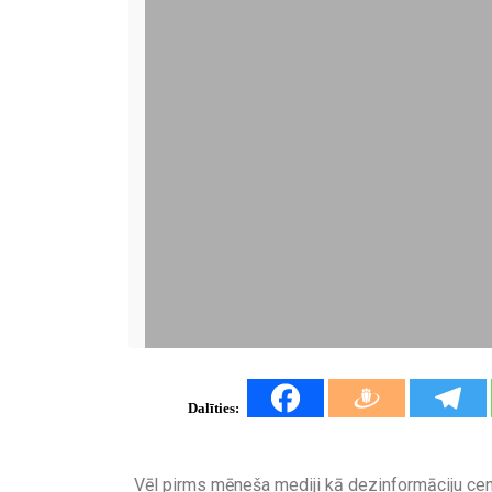
Dalīties:
Vēl pirms mēneša mediji kā dezinformāciju cenz