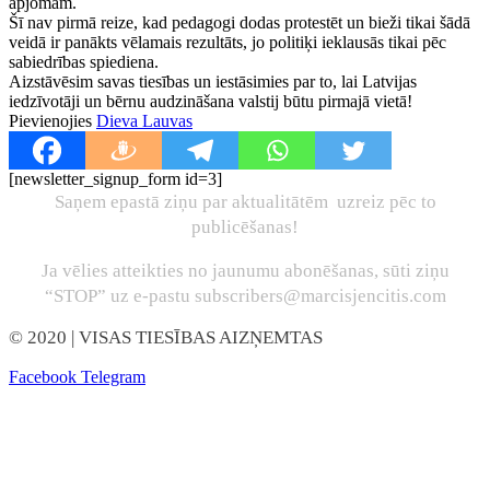
apjomam.
Šī nav pirmā reize, kad pedagogi dodas protestēt un bieži tikai šādā
veidā ir panākts vēlamais rezultāts, jo politiķi ieklausās tikai pēc
sabiedrības spiediena.
Aizstāvēsim savas tiesības un iestāsimies par to, lai Latvijas
iedzīvotāji un bērnu audzināšana valstij būtu pirmajā vietā!
Pievienojies
Dieva Lauvas
[newsletter_signup_form id=3]
Saņem epastā ziņu par aktualitātēm uzreiz pēc to
publicēšanas!
Ja vēlies atteikties no jaunumu abonēšanas, sūti ziņu
“STOP” uz e-pastu subscribers@marcisjencitis.com
© 2020
| VISAS TIESĪBAS AIZŅEMTAS
Facebook
Telegram