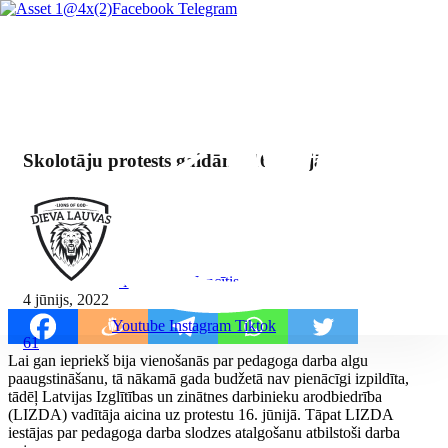
Facebook
Telegram
Skolotāju protests gaidāms 16.jūnijā
By Mārcis Jencītis
4 jūnijs, 2022
Youtube
Instagram
Tiktok
61
Lai gan iepriekš bija vienošanās par pedagoga darba algu
paaugstināšanu, tā nākamā gada budžetā nav pienācīgi izpildīta,
tādēļ Latvijas Izglītības un zinātnes darbinieku arodbiedrība
(LIZDA) vadītāja aicina uz protestu 16. jūnijā. Tāpat LIZDA
iestājas par pedagoga darba slodzes atalgošanu atbilstoši darba