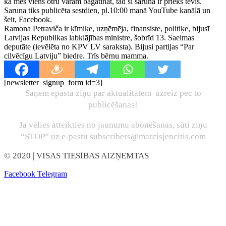
ka mēs viens otru varam bagātināt, tad šī saruna ir priekš tevis.
Saruna tiks publicēta sestdien, pl.10:00 manā YouTube kanālā un
šeit, Facebook.
Ramona Petraviča ir ķīmiķe, uzņēmēja, finansiste, politiķe, bijusī
Latvijas Republikas labklājības ministre, šobrīd 13. Saeimas
deputāte (ievēlēta no KPV LV saraksta). Bijusi partijas “Par
cilvēcīgu Latviju” biedre. Trīs bērnu mamma.
[newsletter_signup_form id=3]
Saņem epastā ziņu par aktualitātēm uzreiz pēc to
publicēšanas!
Ja vēlies atteikties no jaunumu abonēšanas, sūti ziņu
“STOP” uz e-pastu subscribers@marcisjencitis.com
© 2020
| VISAS TIESĪBAS AIZŅEMTAS
Facebook
Telegram