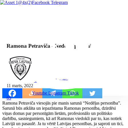
Facebook
Telegram
Ramona Petraviča - Nedēļas personība
By Mārcis Jencītis
11 marts, 2022
Youtube
Instagram
Tiktok
65
Ramona Petraviča viesojās pie manis sarunā “Nedēļas personība”.
Sarunā būs atklāta un iepazīstama Ramonas personība, dzirdēsi
viņas domas par personīgām lietām, profesionālo un politisko
darbību, sasniegumiem, kā arī Ramonas viedokli par to, kas notiek
Latvijā un pasaulē. Ja tu vērtē Latvijas personības, ja saproti un tici,