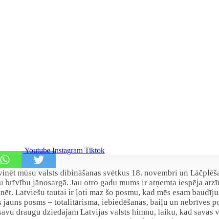
Youtube
Instagram
Tiktok
svinēt mūsu valsts dibināšanas svētkus 18. novembri un Lāčplēš
avu brīvību jānosargā. Jau otro gadu mums ir atņemta iespēja atz
inēt. Latviešu tautai ir ļoti maz šo posmu, kad mēs esam baudīju
ies jauns posms – totalitārisma, iebiedēšanas, baiļu un nebrīves 
 savu draugu dziedājām Latvijas valsts himnu, laiku, kad savas