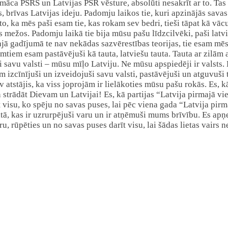
 māca PSRS un Latvijas PSR vēsture, absolūti nesakrīt ar to. Ta
 brīvas Latvijas ideju. Padomju laikos tie, kuri apzinājās sava
, ka mēs paši esam tie, kas rokam sev bedri, tieši tāpat kā vācu 
 mežos. Padomju laikā tie bija mūsu pašu līdzcilvēki, paši latv
jā gadījumā te nav nekādas sazvērestības teorijas, tie esam mēs
mtiem esam pastāvējuši kā tauta, latviešu tauta. Tauta ar zilām 
 savu valsti – mūsu mīļo Latviju. Ne mūsu apspiedēji ir valsts. E
izcīnījuši un izveidojuši savu valsti, pastāvējuši un atguvuši to.
atstājis, ka viss joprojām ir lielākoties mūsu pašu rokās. Es, kā
 strādāt Dievam un Latvijai! Es, kā partijas “Latvija pirmajā vi
īt visu, ko spēju no savas puses, lai pēc viena gada “Latvija pi
, kas ir uzrurpējuši varu un ir atņēmuši mums brīvību. Es apņem
, rūpēties un no savas puses darīt visu, lai šādas lietas vairs