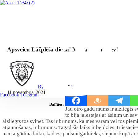
Apsveicu Lāčplēša dienā! Mana uzruna tev!
By Mārcis Jencītis
11 novembris, 2021
Facebook
Telegram
Dalīties:
Jau otro gadu mums ir aizliegts 
to bija jāiestājas ar asinīm un s
aizliegts tos svinēt. Tas ir brīnums, ka mēs varam vēl tos piem
atjaunošanas, ir brīnums. Tagad šis laiks ir beidzies. Ir iesāc
man atgādina laiku, kad es, padsmitgadnieks, slepeni kopā ar