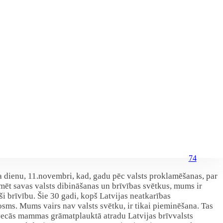
74
a dienu, 11.novembri, kad, gadu pēc valsts proklamēšanas, par
īmēt savas valsts dibināšanas un brīvības svētkus, mums ir
ši brīvību. Šie 30 gadi, kopš Latvijas neatkarības
posms. Mums vairs nav valsts svētku, ir tikai pieminēšana. Tas
 vecās mammas grāmatplauktā atradu Latvijas brīvvalsts