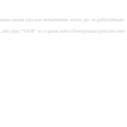
aņem epastā ziņu par aktualitātēm uzreiz pēc to publicēšanas!
s, sūti ziņu “STOP” uz e-pastu subscribers@marcisjencitis.com