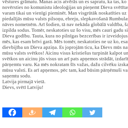
vēstures grāmatu. Manas acis atvērās un es sapratu, ka tas, ko
novērsties no komunistu ideoloģijas un pieņemt Dieva svētītas,
varam tikai un vienīgi pieminēt. Man visgrūtāk noskatīties uz to
piedalījās mūsu valsts pilsoņu, ebreju, slepkavošanā Rumbulas
nāves nometnēm. Arī šodien, tā nav nekāda globālā valdība, ša
izpilda sodus. Tomēr, neskatoties uz šo visu, mēs cauri gadu si
Dieva godību. Tauta, kura no pilnīgas bezcerības ir izveidojusi
mēs, kas esam brīvi garā. Mēs tomēr, neskatoties ne uz ko, esam 
dievbijība un Dieva apziņa. Es joprojām ticu, ka Dievs mūs nav 
mūsu valsts svētkos! Aicinu visus kristiešus turpināt kalpot un
svētkos un aicinu jūs visus un arī pats apņemos strādāt, izdar
pārņemtu varu. Ka mēs nokratam šīs važas, dažu cilvēku izskatā
mūsu valsti. Es arī apņemos, pēc tam, kad būsim pārņēmuši varu
saņemtu sodu.
Latvija pirmajā vietā.
Dievs, svētī Latviju!