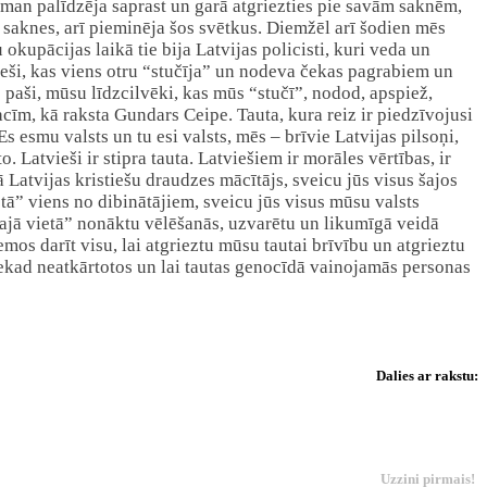
s man palīdzēja saprast un garā atgriezties pie savām saknēm,
s saknes, arī pieminēja šos svētkus. Diemžēl arī šodien mēs
okupācijas laikā tie bija Latvijas policisti, kuri veda un
ieši, kas viens otru “stučīja” un nodeva čekas pagrabiem un
 paši, mūsu līdzcilvēki, kas mūs “stučī”, nodod, apspiež,
acīm, kā raksta Gundars Ceipe. Tauta, kura reiz ir piedzīvojusi
s esmu valsts un tu esi valsts, mēs – brīvie Latvijas pilsoņi,
 Latvieši ir stipra tauta. Latviešiem ir morāles vērtības, ir
 Latvijas kristiešu draudzes mācītājs, sveicu jūs visus šajos
etā” viens no dibinātājiem, sveicu jūs visus mūsu valsts
rmajā vietā” nonāktu vēlēšanās, uzvarētu un likumīgā veidā
os darīt visu, lai atgrieztu mūsu tautai brīvību un atgrieztu
 nekad neatkārtotos un lai tautas genocīdā vainojamās personas
Dalies ar rakstu:
Uzzini pirmais!