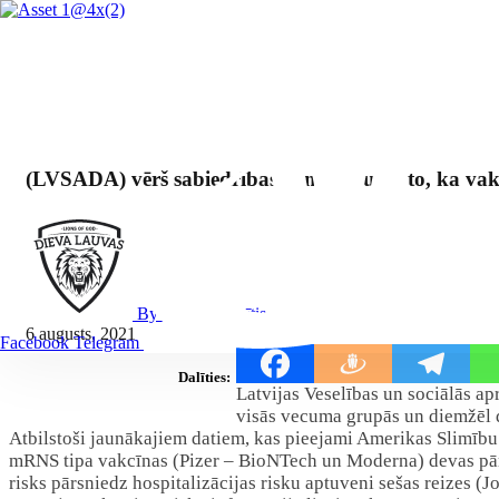
(LVSADA) vērš sabiedrības uzmanību uz to, ka vakc
By Mārcis Jencītis
6 augusts, 2021
Facebook
Telegram
Dalīties:
Latvijas Veselības un sociālās a
visās vecuma grupās un diemžēl 
Atbilstoši jaunākajiem datiem, kas pieejami Amerikas Slimību 
mRNS tipa vakcīnas (Pizer – BioNTech un Moderna) devas pārsn
risks pārsniedz hospitalizācijas risku aptuveni sešas reize