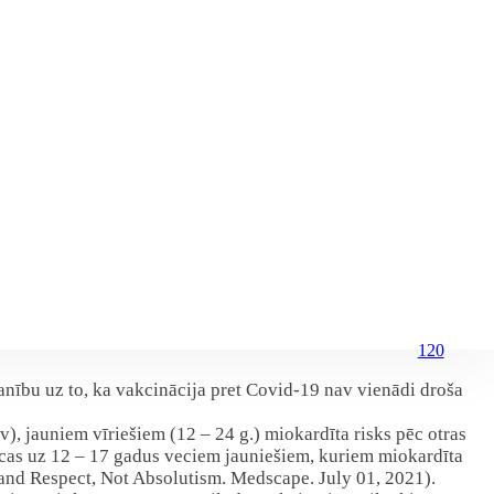
120
nību uz to, ka vakcinācija pret Covid-19 nav vienādi droša
), jauniem vīriešiem (12 – 24 g.) miokardīta risks pēc otras
iecas uz 12 – 17 gadus veciem jauniešiem, kuriem miokardīta
and Respect, Not Absolutism. Medscape. July 01, 2021).