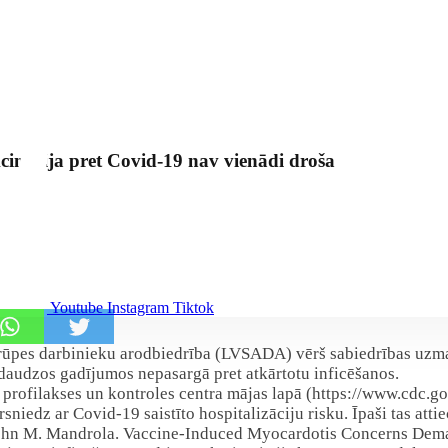
inācija pret Covid-19 nav vienādi droša
Youtube
Instagram
Tiktok
prūpes darbinieku arodbiedrība (LVSADA) vērš sabiedrības uzma
daudzos gadījumos nepasargā pret atkārtotu inficēšanos.
profilakses un kontroles centra mājas lapā (https://www.cdc.gov
iedz ar Covid-19 saistīto hospitalizāciju risku. Īpaši tas att
s (John M. Mandrola. Vaccine-Induced Myocardotis Concerns Dem