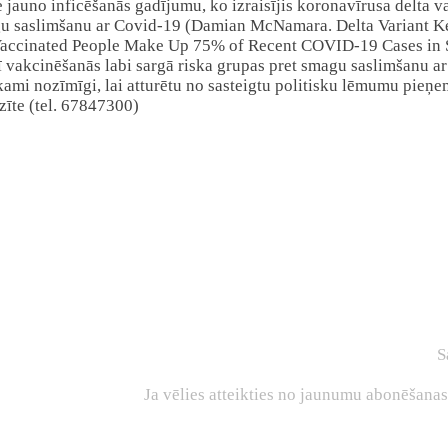
 jauno inficēšanās gadījumu, ko izraisījis koronavīrusa delta va
magu saslimšanu ar Covid-19 (Damian McNamara. Delta Variant Ke
accinated People Make Up 75% of Recent COVID-19 Cases in Sin
 vakcinēšanās labi sargā riska grupas pret smagu saslimšanu ar
iekami nozīmīgi, lai atturētu no sasteigtu politisku lēmumu pie
īte (tel. 67847300)
S
Ja vēlies atteikties no jaunumu abonēšana