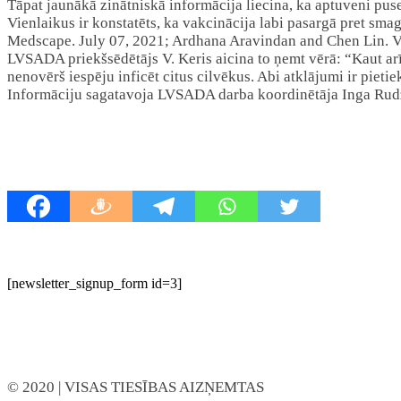
Tāpat jaunākā zinātniskā informācija liecina, ka aptuveni puse
Vienlaikus ir konstatēts, ka vakcinācija labi pasargā pret s
Medscape. July 07, 2021; Ardhana Aravindan and Chen Lin. V
LVSADA priekšsēdētājs V. Keris aicina to ņemt vērā: “Kaut arī
nenovērš iespēju inficēt citus cilvēkus. Abi atklājumi ir piet
Informāciju sagatavoja LVSADA darba koordinētāja Inga Rudz
[newsletter_signup_form id=3]
© 2020
| VISAS TIESĪBAS AIZŅEMTAS