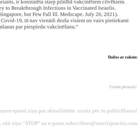
riants, ir konstatēta starp pilnībā vakcinētiem cilvēkiem.
y to Breakthrough Infections in Vaccinated Israelis.
gapore, but Few Fall Ill. Medscape. July 26, 2021).
 Covid-19, tā nav vienādi droša visiem un vairs pietiekami
ņemšanas par piespiedu vakcinēšanu.”
Dalies ar rakstu:
Uzzini pirmais!
aņem epastā ziņu par aktualitātēm uzreiz pēc to publicēšanas!
s, sūti ziņu “STOP” uz e-pastu subscribers@marcisjencitis.com