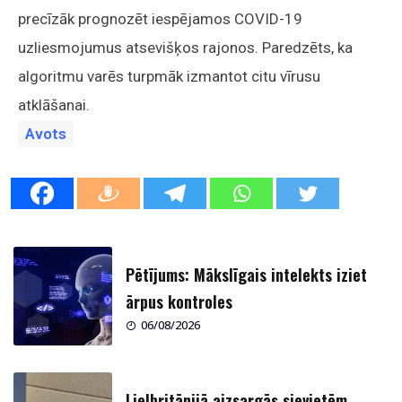
precīzāk prognozēt iespējamos COVID-19
uzliesmojumus atsevišķos rajonos. Paredzēts, ka
algoritmu varēs turpmāk izmantot citu vīrusu
atklāšanai.
Avots
Pētījums: Mākslīgais intelekts iziet
ārpus kontroles
06/08/2026
Lielbritānijā aizsargās sievietēm