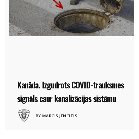
Kanāda. Izgudrots COVID-trauksmes
signāls caur kanalizācijas sistēmu
11 JŪNIJS, 2021
BY MĀRCIS JENCĪTIS