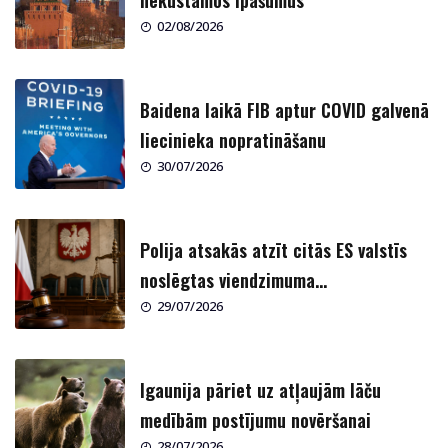
nekustamos īpašumus
02/08/2026
Baidena laikā FIB aptur COVID galvenā
liecinieka nopratināšanu
30/07/2026
Polija atsakās atzīt citās ES valstīs
noslēgtas viendzimuma...
29/07/2026
Igaunija pāriet uz atļaujām lāču
medībām postījumu novēršanai
28/07/2026