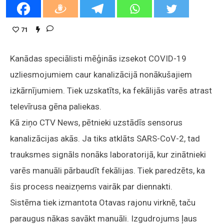
71
Kanādas speciālisti mēģinās izsekot COVID-19
uzliesmojumiem caur kanalizācijā nonākušajiem
izkārnījumiem. Tiek uzskatīts, ka fekālijās varēs atrast
televīrusa gēna paliekas.
Kā ziņo CTV News, pētnieki uzstādīs sensorus
kanalizācijas akās. Ja tiks atklāts SARS-CoV-2, tad
trauksmes signāls nonāks laboratorijā, kur zinātnieki
varēs manuāli pārbaudīt fekālijas. Tiek paredzēts, ka
šis process neaizņems vairāk par diennakti.
Sistēma tiek izmantota Otavas rajonu virknē, taču
paraugus nākas savākt manuāli. Izgudrojums ļaus