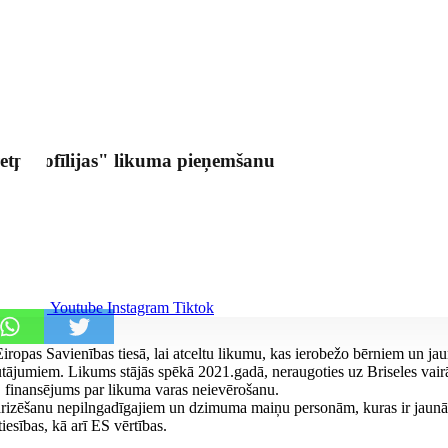
retpedofīlijas" likuma pieņemšanu
Youtube
Instagram
Tiktok
iropas Savienības tiesā, lai atceltu likumu, kas ierobežo bērniem un j
utājumiem. Likums stājās spēkā 2021.gadā, neraugoties uz Briseles vair
S finansējums par likuma varas neievērošanu.
ularizēšanu nepilngadīgajiem un dzimuma maiņu personām, kuras ir jaun
esības, kā arī ES vērtības.