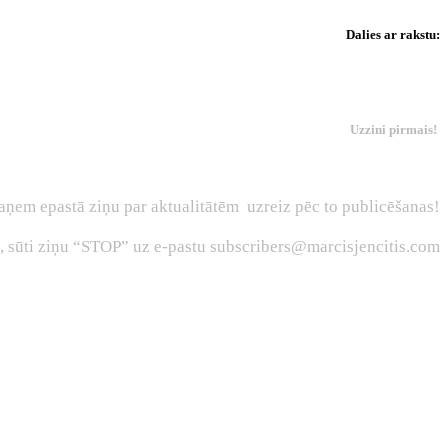
Dalies ar rakstu:
Uzzini pirmais!
aņem epastā ziņu par aktualitātēm uzreiz pēc to publicēšanas!
s, sūti ziņu “STOP” uz e-pastu subscribers@marcisjencitis.com