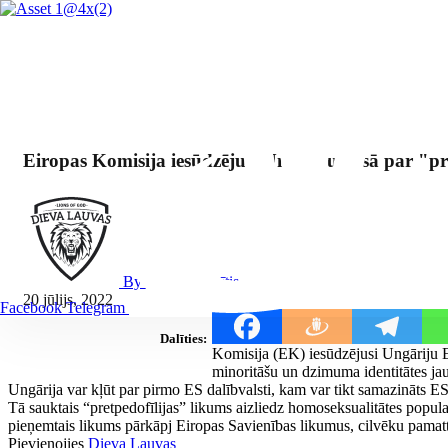
Eiropas Komisija iesūdzējusi Ungāriju tiesā par "p
By Mārcis Jencītis
20 jūlijs, 2022
Facebook
Telegram
Dalīties:
Komisija (EK) iesūdzējusi Ungāriju E
minoritāšu un dzimuma identitātes ja
Ungārija var kļūt par pirmo ES dalībvalsti, kam var tikt samazināts E
Tā sauktais “pretpedofīlijas” likums aizliedz homoseksualitātes pop
pieņemtais likums pārkāpj Eiropas Savienības likumus, cilvēku pamatti
Pievienojies
Dieva Lauvas