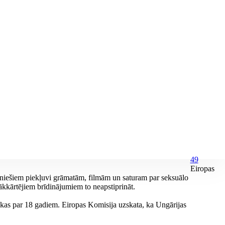
49
Eiropas
auniešiem piekļuvi grāmatām, filmām un saturam par seksuālo
ākkārtējiem brīdinājumiem to neapstiprināt.
ākas par 18 gadiem. Eiropas Komisija uzskata, ka Ungārijas