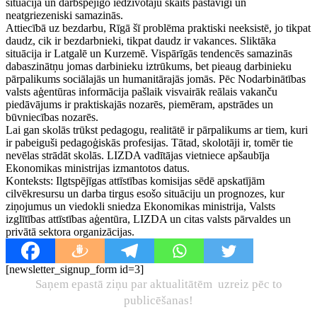
situācijā un darbspējīgo iedzīvotāju skaits pastāvīgi un
neatgriezeniski samazinās.
Attiecībā uz bezdarbu, Rīgā šī problēma praktiski neeksistē, jo tikpat
daudz, cik ir bezdarbnieki, tikpat daudz ir vakances. Sliktāka
situācija ir Latgalē un Kurzemē. Vispārīgās tendencēs samazinās
dabaszinātņu jomas darbinieku iztrūkums, bet pieaug darbinieku
pārpalikums sociālajās un humanitārajās jomās. Pēc Nodarbinātības
valsts aģentūras informācija pašlaik visvairāk reālais vakanču
piedāvājums ir praktiskajās nozarēs, piemēram, apstrādes un
būvniecības nozarēs.
Lai gan skolās trūkst pedagogu, realitātē ir pārpalikums ar tiem, kuri
ir pabeiguši pedagoģiskās profesijas. Tātad, skolotāji ir, tomēr tie
nevēlas strādāt skolās. LIZDA vadītājas vietniece apšaubīja
Ekonomikas ministrijas izmantotos datus.
Konteksts: Ilgtspējīgas attīstības komisijas sēdē apskatījām
cilvēkresursu un darba tirgus esošo situāciju un prognozes, kur
ziņojumus un viedokli sniedza Ekonomikas ministrija, Valsts
izglītības attīstības aģentūra, LIZDA un citas valsts pārvaldes un
privātā sektora organizācijas.
[newsletter_signup_form id=3]
Saņem epastā ziņu par aktualitātēm uzreiz pēc to
publicēšanas!