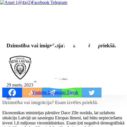
Facebook
Telegram
Dzimstība vai imigrācija? Esam izvēles priekšā.
By Mārcis Jencītis
29 marts, 2023
Youtube
Instagram
Tiktok
41
Dzimstība vai imigrācija? Esam izvēles priekšā.
Ekonomikas ministrijas pārstāve Dace Zīle norāda, lai uzlabotu
situāciju Latvijā un sasniegtu Eiropas līmeni, tad būtu nepieciešams
ievest 1,6 miljonus viesstrādniekus. Esam ļoti negatīvā demogrāfiskā