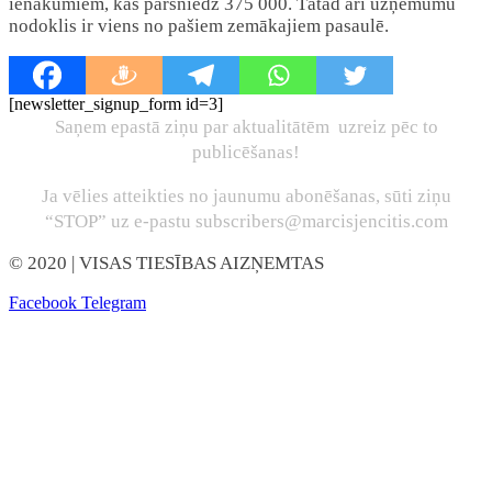
ienākumiem, kas pārsniedz 375 000. Tātad arī uzņēmumu
nodoklis ir viens no pašiem zemākajiem pasaulē.
[newsletter_signup_form id=3]
Saņem epastā ziņu par aktualitātēm uzreiz pēc to
publicēšanas!
Ja vēlies atteikties no jaunumu abonēšanas, sūti ziņu
“STOP” uz e-pastu subscribers@marcisjencitis.com
© 2020
| VISAS TIESĪBAS AIZŅEMTAS
Facebook
Telegram