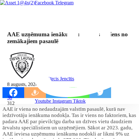
Facebook
Telegram
AAE uzņēmuma ienākuma nodoklis ir viens no
zemākajiem pasaulē
By Mārcis Jencītis
8 augusts, 2024
38
Youtube
Instagram
Tiktok
312
AAE ir viena no nedaudzajām valstīm pasaulē, kurā nav
iedzīvotāju ienākuma nodokļa. Tas ir viens no faktoriem, kas
padara AAE par pievilcīgu darba un dzīves vietu daudziem
ārvalstu speciālistiem un uzņēmējiem. Sākot ar 2023. gadu,
AAE ieviesa uzņēmumu ienākuma nodokli ar likmi 9% uz