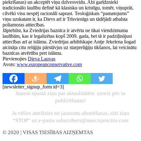
piekrišanas) un akceptēt viņu dzīvesveidu. Abi garīdznieki
tradicionālo laulību definē kā klasisku un kristīgu, tomēr, viņuprāt,
cilvēki visu nespēj racionāli saprast. Teoloģiskais “pamatojums”
viņu uzskatam ir, ka Dievs arī ir Trīsvienīgs un tādējādi atbalsta
poliamoras attiecības.
Jāpiebilst, ka Zviedrijas baznīca ir atvērta ne tikai viendzimuma
laulībām, kas ir legalizētas kopš 2009. gada, bet tā ir padziļinājusi
attiecības arī ar islāmu. Zviedrijas arhibīskape Antje Jekelena šogad
aicināja citu reliģiju pārstāvjus uz starpreliģiju tikšanos, lai veicinātu
baznīcas atvērtību pret islāmu.
Pievienojies
Dieva Lauvas
Avots:
www.europeanconservative.com
[newsletter_signup_form id=3]
Saņem epastā ziņu par aktualitātēm uzreiz pēc to
publicēšanas!
Ja vēlies atteikties no jaunumu abonēšanas, sūti ziņu
“STOP” uz e-pastu subscribers@marcisjencitis.com
© 2020
| VISAS TIESĪBAS AIZŅEMTAS