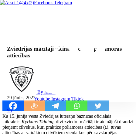
Facebook
Telegram
Zviedrijas mācītāji aicina akceptēt poliamoras
attiecības
By Mārcis Jencītis
29 jūnijs, 2022
Youtube
Instagram
Tiktok
59
Kā 15. jūnijā vēsta Zviedrijas luterāņu baznīcas oficiālais
laikraksts
Kyrkans Tidning
, divi zviedru mācītāji ir aicinājuši draudzi
pieņemt cilvēkus, kuri praktizē poliamoras attiecības (t.i. tuvas
attiecības ar vairākiem cilvēkiem vienlaikus pēc savstarpējas