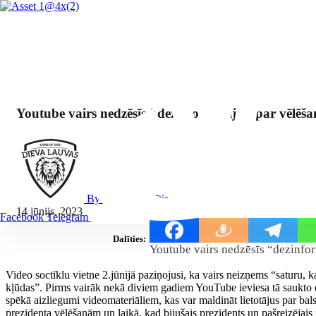
Youtube vairs nedzēsīs "dezinformāciju" par vēlēš
By Mārcis Jencītis
14 jūnijs, 2023
Facebook
Telegram
Dalīties:
Youtube vairs nedzēsīs “dezinfo
Video soctīklu vietne 2.jūnijā paziņojusi, ka vairs neizņems “saturu,
kļūdas”. Pirms vairāk nekā diviem gadiem YouTube ieviesa tā saukto de
spēkā aizliegumi videomateriāliem, kas var maldināt lietotājus par ba
prezidenta vēlēšanām un laikā, kad bijušais prezidents un pašreizēja