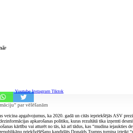
anām
Youtube
Instagram
Tiktok
rmāciju” par vēlēšanām
 kas veicina apgalvojumus, ka 2020. gadā un citās iepriekšējās ASV prez
zinformācijas apkarošanas politiku, kuras rezultātā tika izņemti desmit
lsošanas kārtību vai atturēt no tās, kā arī tādus, kas “mudina iejaukti
is republikāņu priekšvēlēšanu kandidāts Donalds Tramps turpina izteik