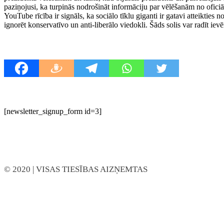
paziņojusi, ka turpinās nodrošināt informāciju par vēlēšanām no ofic
YouTube rīcība ir signāls, ka sociālo tīklu giganti ir gatavi atteikties
ignorēt konservatīvo un anti-liberālo viedokli. Šāds solis var radīt 
[newsletter_signup_form id=3]
© 2020
| VISAS TIESĪBAS AIZŅEMTAS