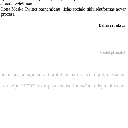
24. gada vēlēšanām.
 ar Īlona Maska Twitter pārņemšanu, lielās sociālo tīklu platformas nevar
 procesā.
Dalies ar rakstu:
Uzzini pirmais!
aņem epastā ziņu par aktualitātēm uzreiz pēc to publicēšanas!
s, sūti ziņu “STOP” uz e-pastu subscribers@marcisjencitis.com