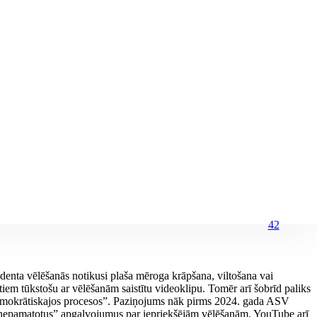
42
identa vēlēšanās notikusi plaša mēroga krāpšana, viltošana vai
iem tūkstošu ar vēlēšanām saistītu videoklipu. Tomēr arī šobrīd paliks
es demokrātiskajos procesos”. Paziņojums nāk pirms 2024. gada ASV
t “nepamatotus” apgalvojumus par iepriekšējām vēlēšanām. YouTube arī