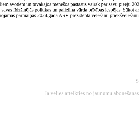
iāliem avotiem un tuvākajos mēnešos pastāstīs vairāk par savu pieeju 20
 no savas līdzšinējās politikas un palielina vārda brīvības iespējas. Sākot
ievērojamas pārmaiņas 2024.gada ASV prezidenta vēlēšanu priekšvēlēšanu
S
Ja vēlies atteikties no jaunumu abonēšana