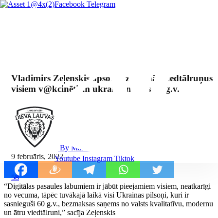
Facebook
Telegram
Vladimirs Zeļenskis apsola uzdāvināt viedtālruņus
visiem v@kcinētiem ukraiņiem virs 60 g.v.
By Mārcis Jencītis
9 februāris, 2022
Youtube
Instagram
Tiktok
58
“Digitālas pasaules labumiem ir jābūt pieejamiem visiem, neatkarīgi
no vecuma, tāpēc tuvākajā laikā visi Ukrainas pilsoņi, kuri ir
sasnieguši 60 g.v., bezmaksas saņems no valsts kvalitatīvu, modernu
un ātru viedtālruni,” sacīja Zeļenskis