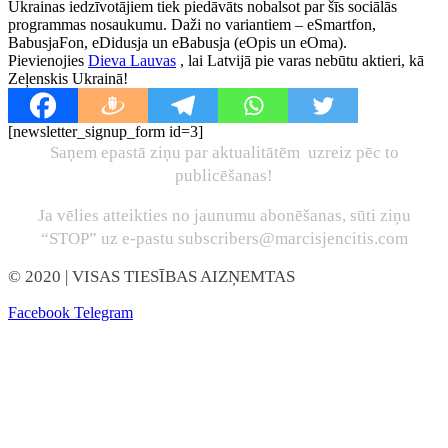
Ukrainas iedzīvotājiem tiek piedāvāts nobalsot par šīs sociālās
programmas nosaukumu. Daži no variantiem – eSmartfon,
BabusjaFon, eDidusja un eBabusja (eOpis un eOma).
Pievienojies
Dieva Lauvas
, lai Latvijā pie varas nebūtu aktieri, kā
Zeļenskis Ukrainā!
[newsletter_signup_form id=3]
Saņem epastā ziņu par aktualitātēm uzreiz pēc to
publicēšanas!
Ja vēlies atteikties no jaunumu abonēšanas, sūti ziņu
“STOP” uz e-pastu subscribers@marcisjencitis.com
© 2020
| VISAS TIESĪBAS AIZŅEMTAS
Facebook
Telegram