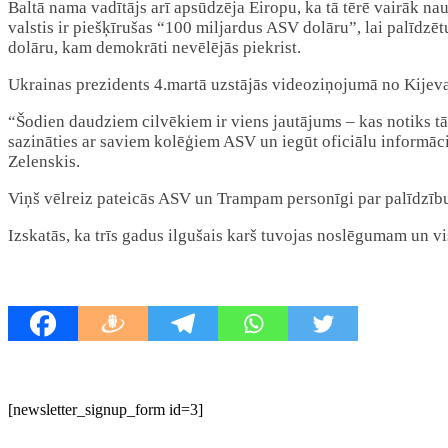
Baltā nama vadītājs arī apsūdzēja Eiropu, ka tā tērē vairāk nau
valstis ir piešķīrušas “100 miljardus ASV dolāru”, lai palīdz
dolāru, kam demokrāti nevēlējās piekrist.
Ukrainas prezidents 4.martā uzstājās videoziņojumā no Kijeva
“Šodien daudziem cilvēkiem ir viens jautājums – kas notiks t
sazināties ar saviem kolēģiem ASV un iegūt oficiālu informāci
Zelenskis.
Viņš vēlreiz pateicās ASV un Trampam personīgi par palīdzību 
Izskatās, ka trīs gadus ilgušais karš tuvojas noslēgumam un vis
[newsletter_signup_form id=3]