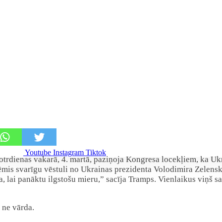
Youtube
Instagram
Tiktok
rdienas vakarā, 4. martā, paziņoja Kongresa locekļiem, ka Ukra
ēmis svarīgu vēstuli no Ukrainas prezidenta Volodimira Zelenska
, lai panāktu ilgstošu mieru,” sacīja Tramps. Vienlaikus viņš sac
 ne vārda.