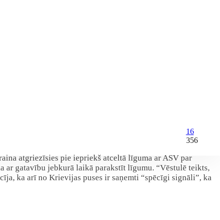
16
356
ina atgriezīsies pie iepriekš atceltā līguma ar ASV par
 ar gatavību jebkurā laikā parakstīt līgumu. “Vēstulē teikts,
īja, ka arī no Krievijas puses ir saņemti “spēcīgi signāli”, ka