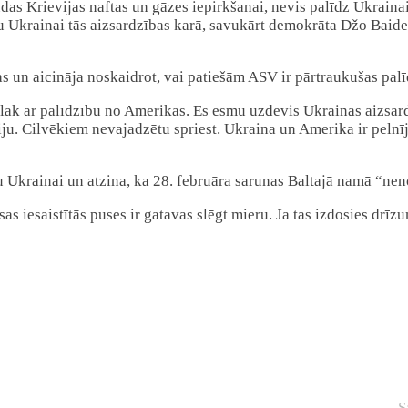
das Krievijas naftas un gāzes iepirkšanai, nevis palīdz Ukrainai
ētu Ukrainai tās aizsardzības karā, savukārt demokrāta Džo Baid
s un aicināja noskaidrot, vai patiešām ASV ir pārtraukušas pal
ālāk ar palīdzību no Amerikas. Es esmu uzdevis Ukrainas aizsa
ju. Cilvēkiem nevajadzētu spriest. Ukraina un Amerika ir pelnīj
Ukrainai un atzina, ka 28. februāra sarunas Baltajā namā “nenot
as iesaistītās puses ir gatavas slēgt mieru. Ja tas izdosies drī
S