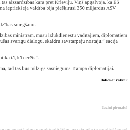
 tās aizsardzības karā pret Krieviju. Viņš apgalvoja, ka ES
ena iepriekšējā valdība bija piešķīrusi 350 miljardus ASV
īdzības sniegšanu.
rdzības ministram, mūsu izlūkdienestu vadītājiem, diplomātiem
ušas svarīgu dialogu, skaidru savstarpēju nostāju,” sacīja
ika tā, kā cerēts”.
zumā, tad tas būs milzīgs sasniegums Trampa diplomātijai.
Dalies ar rakstu:
Uzzini pirmais!
aņem epastā ziņu par aktualitātēm uzreiz pēc to publicēšanas!