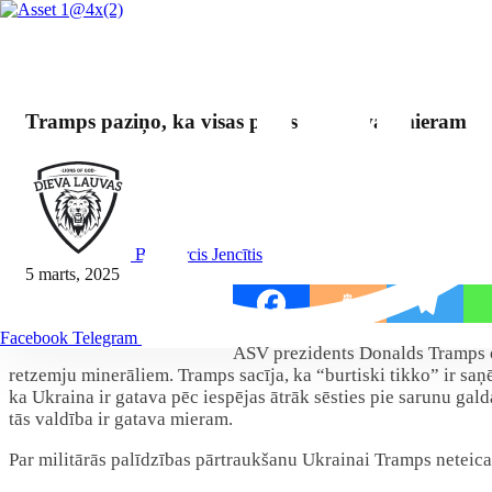
Tramps paziņo, ka visas puses ir gatavas mieram
By Mārcis Jencītis
5 marts, 2025
Dalīties:
Facebook
Telegram
ASV prezidents Donalds Tramps ot
retzemju minerāliem. Tramps sacīja, ka “burtiski tikko” ir saņ
ka Ukraina ir gatava pēc iespējas ātrāk sēsties pie sarunu galda
tās valdība ir gatava mieram.
Par militārās palīdzības pārtraukšanu Ukrainai Tramps neteica