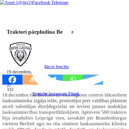
Facebook
Telegram
Traktori pārpludina Berlīnes centru
By Mārcis Jencītis
19 decembris, 2023
37
332
Youtube
Instagram
Tiktok
18.decembra rītā Berlīnes un citu reģionu centros tūkstošiem
lauksaimnieku izgāja ielās, protestējot pret valdības plāniem
atcelt subsīdijas dīzeļdegvielai un ieviest jaunus nodokļus
lauksaimniecības transportlīdzekļiem. Aptuveni 500 traktoru
bija ieradušies Leipcigā vien, savukārt pie Brandenburgas
vārtiem Berlīnē agri no rīta simtiem lauksaimnieku kliedza