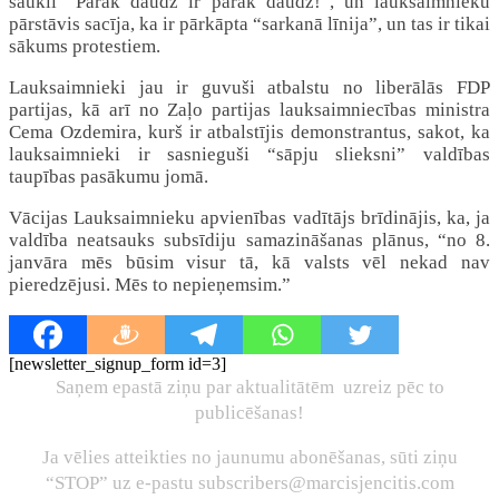
saukli “Pārāk daudz ir pārāk daudz!”, un lauksaimnieku
pārstāvis sacīja, ka ir pārkāpta “sarkanā līnija”, un tas ir tikai
sākums protestiem.
Lauksaimnieki jau ir guvuši atbalstu no liberālās FDP
partijas, kā arī no Zaļo partijas lauksaimniecības ministra
Cema Ozdemira, kurš ir atbalstījis demonstrantus, sakot, ka
lauksaimnieki ir sasnieguši “sāpju slieksni” valdības
taupības pasākumu jomā.
Vācijas Lauksaimnieku apvienības vadītājs brīdinājis, ka, ja
valdība neatsauks subsīdiju samazināšanas plānus, “no 8.
janvāra mēs būsim visur tā, kā valsts vēl nekad nav
pieredzējusi. Mēs to nepieņemsim.”
[newsletter_signup_form id=3]
Saņem epastā ziņu par aktualitātēm uzreiz pēc to
publicēšanas!
Ja vēlies atteikties no jaunumu abonēšanas, sūti ziņu
“STOP” uz e-pastu subscribers@marcisjencitis.com