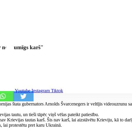
r nelikumīgs karš"
Youtube
Instagram
Tiktok
rnijas štata gubernators Arnolds Švarcenegers ir veltījis videouzrunu s
ijas tautu, un tieši tāpēc viņš vēlas pateikt patiesību.
nav Krievijas tautas karš. Šis nav karš, lai aizstāvētu Krieviju, kā to dar
s, lai protestētu pret karu Ukrainā.