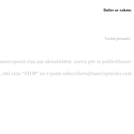
Dalies ar rakstu:
Uzzini pirmais!
aņem epastā ziņu par aktualitātēm uzreiz pēc to publicēšanas!
s, sūti ziņu “STOP” uz e-pastu subscribers@marcisjencitis.com