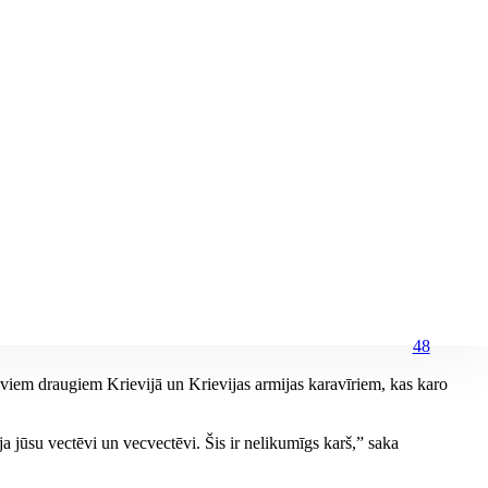
48
aviem draugiem Krievijā un Krievijas armijas karavīriem, kas karo
īja jūsu vectēvi un vecvectēvi. Šis ir nelikumīgs karš,” saka