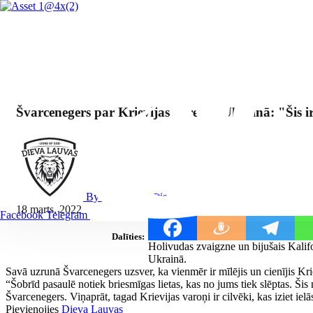
Švarcenegers par Krievijas agresiju Ukrainā: "Šis i
By Mārcis Jencītis
18 marts, 2022
Facebook
Telegram
Dalīties:
Holivudas zvaigzne un bijušais Kalifo
Ukrainā.
Savā uzrunā Švarcenegers uzsver, ka vienmēr ir mīlējis un cienījis Kriev
“Šobrīd pasaulē notiek briesmīgas lietas, kas no jums tiek slēptas. Šis 
Švarcenegers. Viņaprāt, tagad Krievijas varoņi ir cilvēki, kas iziet ielā
Pievienojies
Dieva Lauvas