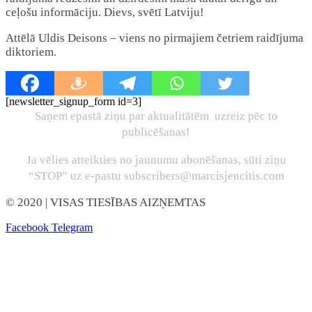
ceļošu informāciju. Dievs, svētī Latviju!
Attēlā Uldis Deisons – viens no pirmajiem četriem raidījuma
diktoriem.
[newsletter_signup_form id=3]
Saņem epastā ziņu par aktualitātēm uzreiz pēc to
publicēšanas!
Ja vēlies atteikties no jaunumu abonēšanas, sūti ziņu
“STOP” uz e-pastu subscribers@marcisjencitis.com
© 2020
| VISAS TIESĪBAS AIZŅEMTAS
Facebook
Telegram