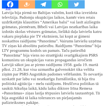
111
Latvija bija pirmā no Baltijas valstīm, kurā tika izveidota
televīzija. Padomju okupācijas laikos, kamēr vien retais
uzdrīkstējās klausīties “Amerikas balsi” vai lasīt aizliegtās
grāmatas, piemēram, Bībeli vai Latvijas neatkarības laika
izdotās skolas vēstures grāmatas, lielākā daļa latviešu katru
vakaru pieplaka pie TV ekrāniem, lai kopā ar ģimeni
noskatītos raidījumu “Panorāma”. Vairums latviešu uzņēma
TV ziņas kā absolūtu patiesību. Raidījums “Panorāma” bija
LTV programmu kodols un pamats. Taču patiesībā
“Panorāma” bija viens no stratēģiski svarīgākajiem PSRS
komunistu un okupācijas varas propagandas ieročiem
Latvijā sākot jau ar pirmo raidījumu 1958. gada 19. martā
plkst. 21.28, kur visa uzmanība galvenokārt tika veltīta
ziņām par PSRS Augstākās padomes vēlēšanām. To nevarēja
uzskatīt par labu vai neatkarīgu žurnālistiku, tā bija tīra
politiskā aģitācija – melu raidījums. Hruščova politikas tā
sauktā Atkušņa laikā, kādu laiku diktore Irīna Remesa
«Panorāmas» ziņas lasīja tērpusies latviešu tautastērpā. Tā
bija augstākā tā laika tolerances un pieļaujamās
pašizteiksmes pakāpe.