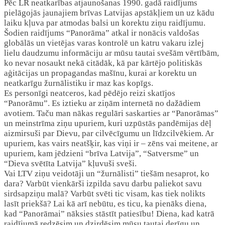
Pēc LR neatkarības atjaunošanas 1990. gadā raidījums
pielāgojās jaunajiem brīvas Latvijas apstākļiem un uz kādu
laiku kļuva par atmodas balsi un korektu ziņu raidījumu.
Šodien raidījums “Panorāma” atkal ir nonācis valdošas
globālās un vietējas varas kontrolē un katru vakaru izlej
lielu daudzumu informāciju ar mūsu tautai svešām vērtībām,
ko nevar nosaukt nekā citādāk, kā par kārtējo politiskās
aģitācijas un propagandas mašīnu, kurai ar korektu un
neatkarīgu žurnālistiku ir maz kas kopīgs.
Es personīgi neatceros, kad pēdējo reizi skatījos
“Panorāmu”. Es iztieku ar ziņām internetā no dažādiem
avotiem. Taču man nākas regulāri saskarties ar “Panorāmas”
un meinstrīma ziņu upuriem, kuri uzpūstās pandēmijas dēļ
aizmirsuši par Dievu, par cilvēcīgumu un līdzcilvēkiem. Ar
upuriem, kas vairs neatšķir, kas viņi ir – zēns vai meitene, ar
upuriem, kam jēdzieni “brīva Latvija”, “Satversme” un
“Dieva svētīta Latvija” kļuvuši sveši.
Vai LTV ziņu veidotāji un “žurnālisti” tiešām nesaprot, ko
dara? Varbūt vienkārši izpilda savu darbu paliekot savu
sirdsapziņu malā? Varbūt svēti tic visam, kas tiek nolikts
lasīt priekšā? Lai kā arī nebūtu, es ticu, ka pienāks diena,
kad “Panorāmai” nāksies stāstīt patiesību! Diena, kad katrā
raidījumā redzēsim un dzirdēsim mūsu tautai derīgu un