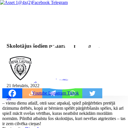
Facebook
Telegram
Skolotājus šodien padara par klauniem
By Mārcis Jencītis
21 februāris, 2022
Youtube
Instagram
Tiktok
58
– vienu dienu atlaiž, otrā sauc atpakaļ, spiež pārģērbties pretējā
dzimuma drēbēs, kopā ar bērniem spēlēt pārģērbšanās spēles, kā arī
spiež mācīt svešas vērtības, kuras neatbilst nekādām morālām
normām. Pilnībā atbalstu šos skolotājus, kuri nevēlas atgriezties – tas
ir zem cilvēka cieņas!