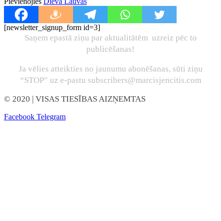
Pievienojies
Dieva Lauvas
[newsletter_signup_form id=3]
Saņem epastā ziņu par aktualitātēm uzreiz pēc to
publicēšanas!
Ja vēlies atteikties no jaunumu abonēšanas, sūti ziņu
“STOP” uz e-pastu subscribers@marcisjencitis.com
© 2020
| VISAS TIESĪBAS AIZŅEMTAS
Facebook
Telegram