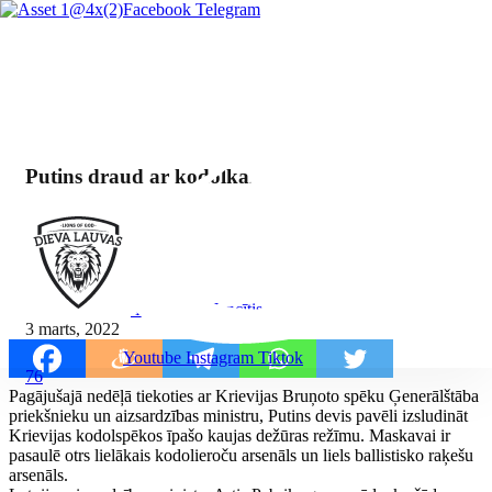
Facebook
Telegram
Putins draud ar kodolkaru
By Mārcis Jencītis
3 marts, 2022
Youtube
Instagram
Tiktok
76
Pagājušajā nedēļā tiekoties ar Krievijas Bruņoto spēku Ģenerālštāba
priekšnieku un aizsardzības ministru, Putins devis pavēli izsludināt
Krievijas kodolspēkos īpašo kaujas dežūras režīmu. Maskavai ir
pasaulē otrs lielākais kodolieroču arsenāls un liels ballistisko raķešu
arsenāls.