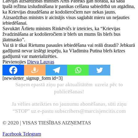
Latvijas aizsardzības ministrs Artis Pabriks gan norāda, ka šāda
īpašā režīma izsludināšana ir panikas celšana sabiedrībā un atgādina,
ka Krievijas draudēšana ar kodolieročiem nav nekas jauns.
Aizsardzības ministrs ir aicinājis visus saglabāt mieru un neļauties
iebiedēšanai.
Savukārt Ārlietu ministrs Rinkēvičs ir izteicies, ka “Krievijas
žvadzināšana ar kodolieročiem ir blefs un mums šis blefs bus
jāatmasko”.
Vai tā ir tikai Rietumu pasaules iebiedēšana vai reāli draudi? Jebkurā
gadījumā nevar izslēgt iespēju, ka Vladimira Putina blefs krīzes
gadījumā var materializēties.
Pievienojies
Dieva Lauvas
[newsletter_signup_form id=3]
Saņem epastā ziņu par aktualitātēm uzreiz pēc to
publicēšanas!
Ja vēlies atteikties no jaunumu abonēšanas, sūti ziņu
“STOP” uz e-pastu subscribers@marcisjencitis.com
© 2020
| VISAS TIESĪBAS AIZŅEMTAS
Facebook
Telegram