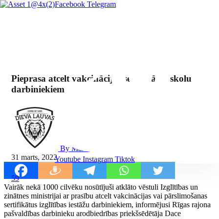
Facebook
Telegram
Pieprasa atcelt vakcinācijas sertifikātus skolu
darbiniekiem
By Mārcis Jencītis
31 marts, 2022
Youtube
Instagram
Tiktok
59
Vairāk nekā 1000 cilvēku nosūtījuši atklāto vēstuli Izglītības un
zinātnes ministrijai ar prasību atcelt vakcinācijas vai pārslimošanas
sertifikātus izglītības iestāžu darbiniekiem, informējusi Rīgas rajona
pašvaldības darbinieku arodbiedrības priekšsēdētāja Dace