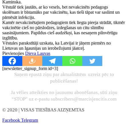
Kaminska.
Vēstulē tiek jautāts, ar ko vesels, bet nevakcinēts pedagogs
skolēnam ir bīstamāks par vakcinētu, kas tieši tāpat var saslimt un
pārnēsāt infekciju.
Kamēr nevakcinētajiem pedagogiem tiek liegta pieeja strādāt, tikmēr
vakcinētie cieš no pārslodzes, izdegšanas un citu slimību
saasinājumiem. Papildus cieš audzēkņi, kas nesaņem pilnvērtīgu
izglītību.
Vēstules parakstītāji uzskata, ka Latvijai ir jāņem piemērs no
Lietuvas un Igaunijas un ierobežojumi jāatceļ.
Pievienojies
Dieva Lauvas
[newsletter_signup_form id=3]
Saņem epastā ziņu par aktualitātēm uzreiz pēc to
publicēšanas!
Ja vēlies atteikties no jaunumu abonēšanas, sūti ziņu
“STOP” uz e-pastu subscribers@marcisjencitis.com
© 2020
| VISAS TIESĪBAS AIZŅEMTAS
Facebook
Telegram