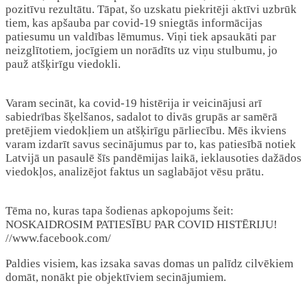
pozitīvu rezultātu. Tāpat, šo uzskatu piekritēji aktīvi uzbrūk
tiem, kas apšauba par covid-19 sniegtās informācijas
patiesumu un valdības lēmumus. Viņi tiek apsaukāti par
neizglītotiem, jocīgiem un norādīts uz viņu stulbumu, jo
pauž atšķirīgu viedokli.
Varam secināt, ka covid-19 histērija ir veicinājusi arī
sabiedrības šķelšanos, sadalot to divās grupās ar samērā
pretējiem viedokļiem un atšķirīgu pārliecību. Mēs ikviens
varam izdarīt savus secinājumus par to, kas patiesībā notiek
Latvijā un pasaulē šīs pandēmijas laikā, ieklausoties dažādos
viedokļos, analizējot faktus un saglabājot vēsu prātu.
Tēma no, kuras tapa šodienas apkopojums šeit:
NOSKAIDROSIM PATIESĪBU PAR COVID HISTĒRIJU!
//www.facebook.com/
Paldies visiem, kas izsaka savas domas un palīdz cilvēkiem
domāt, nonākt pie objektīviem secinājumiem.