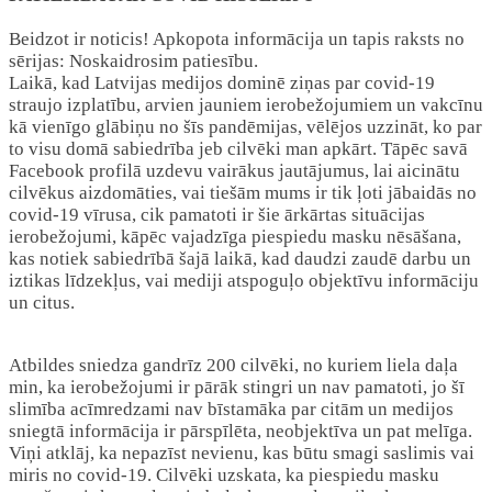
Beidzot ir noticis! Apkopota informācija un tapis raksts no
sērijas: Noskaidrosim patiesību.
Laikā, kad Latvijas medijos dominē ziņas par covid-19
straujo izplatību, arvien jauniem ierobežojumiem un vakcīnu
kā vienīgo glābiņu no šīs pandēmijas, vēlējos uzzināt, ko par
to visu domā sabiedrība jeb cilvēki man apkārt. Tāpēc savā
Facebook profilā uzdevu vairākus jautājumus, lai aicinātu
cilvēkus aizdomāties, vai tiešām mums ir tik ļoti jābaidās no
covid-19 vīrusa, cik pamatoti ir šie ārkārtas situācijas
ierobežojumi, kāpēc vajadzīga piespiedu masku nēsāšana,
kas notiek sabiedrībā šajā laikā, kad daudzi zaudē darbu un
iztikas līdzekļus, vai mediji atspoguļo objektīvu informāciju
un citus.
Atbildes sniedza gandrīz 200 cilvēki, no kuriem liela daļa
min, ka ierobežojumi ir pārāk stingri un nav pamatoti, jo šī
slimība acīmredzami nav bīstamāka par citām un medijos
sniegtā informācija ir pārspīlēta, neobjektīva un pat melīga.
Viņi atklāj, ka nepazīst nevienu, kas būtu smagi saslimis vai
miris no covid-19. Cilvēki uzskata, ka piespiedu masku