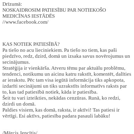
Drīzumā:
NOSKAIDROSIM PATIESĪBU PAR NOTIEKOŠO
MEDICĪNAS IESTĀDĒS
//www.facebook.com/
KAS NOTIEK PATIESĪBĀ?
Pa tiešo no acu lieciniekiem. Pa tiešo no tiem, kas paši
piedzīvo, redz, dzird, domā un izsaka savus novērojumus un
secinājumus.
Stratēģija ir vienkārša. Atveru tēmu par aktuālu problēmu,
tendenci, notikumu un aicinu katru rakstīt, komentēt, dalīties
ar ierakstu. Pēc tam visa iegūtā informācija tiks apkopota,
izdarīti secinājumi un tiks uzrakstīts informatīvs raksts par
to, kas tad patiesībā notiek, kāda ir patiesība.
Šeit tu vari izteikties, nekādas cenzūras. Runā, ko redzi,
dzirdi un domā.
Paldies visiem, kas domā, raksta, ir aktīvi! Tas patiesi ir
vērtīgi. Esi aktīvs, patiesība padara pasauli labāku!
/Mārcis Jencītis/