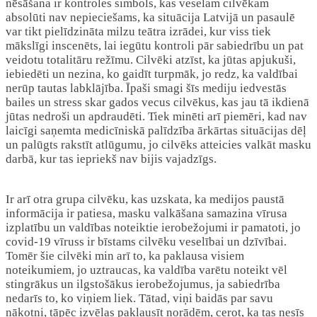
nēsāšana ir kontroles simbols, kas veselam cilvēkam
absolūti nav nepieciešams, ka situācija Latvijā un pasaulē
var tikt pielīdzināta milzu teātra izrādei, kur viss tiek
mākslīgi inscenēts, lai iegūtu kontroli pār sabiedrību un pat
veidotu totalitāru režīmu. Cilvēki atzīst, ka jūtas apjukuši,
iebiedēti un nezina, ko gaidīt turpmāk, jo redz, ka valdībai
nerūp tautas labklājība. Īpaši smagi šīs mediju iedvestās
bailes un stress skar gados vecus cilvēkus, kas jau tā ikdienā
jūtas nedroši un apdraudēti. Tiek minēti arī piemēri, kad nav
laicīgi saņemta medicīniskā palīdzība ārkārtas situācijas dēļ
un palūgts rakstīt atlūgumu, jo cilvēks atteicies valkāt masku
darbā, kur tas iepriekš nav bijis vajadzīgs.
Ir arī otra grupa cilvēku, kas uzskata, ka medijos paustā
informācija ir patiesa, masku valkāšana samazina vīrusa
izplatību un valdības noteiktie ierobežojumi ir pamatoti, jo
covid-19 vīruss ir bīstams cilvēku veselībai un dzīvībai.
Tomēr šie cilvēki min arī to, ka paklausa visiem
noteikumiem, jo uztraucas, ka valdība varētu noteikt vēl
stingrākus un ilgstošākus ierobežojumus, ja sabiedrība
nedarīs to, ko viņiem liek. Tātad, viņi baidās par savu
nākotni, tāpēc izvēlas paklausīt norādēm, cerot, ka tas nesīs