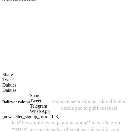
Share
Tweet
Dalīties
Dalīties
Share
Tweet
Saņem epastā ziņu par aktualitātēm
Dalies ar rakstu:
Telegram
uzreiz pēc to publicēšanas!
WhatsApp
[newsletter_signup_form id=3]
Ja vēlies atteikties no jaunumu abonēšanas, sūti ziņu
“STOP” uz e-pastu subscribers@marcisjencitis.com