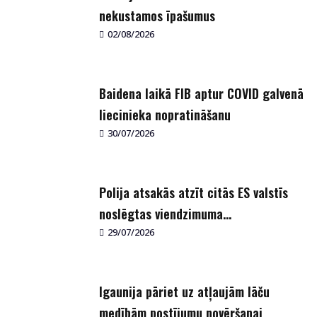
nekustamos īpašumus
02/08/2026
Baidena laikā FIB aptur COVID galvenā
liecinieka nopratināšanu
30/07/2026
Polija atsakās atzīt citās ES valstīs
noslēgtas viendzimuma...
29/07/2026
Igaunija pāriet uz atļaujām lāču
medībām postījumu novēršanai