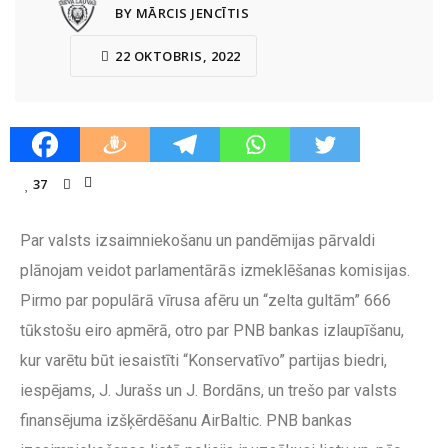
BY MĀRCIS JENCĪTIS
22 OKTOBRIS, 2022
37
Par valsts izsaimniekošanu un pandēmijas pārvaldi
plānojam veidot parlamentārās izmeklēšanas komisijas.
Pirmo par populārā vīrusa afēru un “zelta gultām” 666
tūkstošu eiro apmērā, otro par PNB bankas izlaupīšanu,
kur varētu būt iesaistīti “Konservatīvo” partijas biedri,
iespējams, J. Jurašs un J. Bordāns, un trešo par valsts
finansējuma izšķērdēšanu AirBaltic. PNB bankas