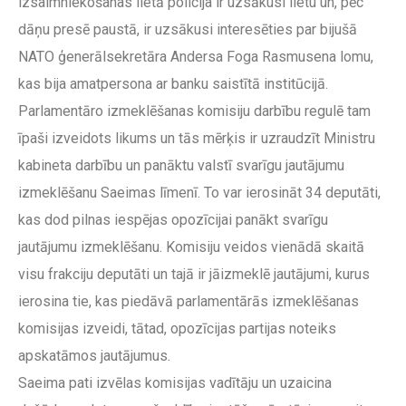
izsaimniekošanas lietā policija ir uzsākusi lietu un, pēc
dāņu presē paustā, ir uzsākusi interesēties par bijušā
NATO ģenerālsekretāra Andersa Foga Rasmusena lomu,
kas bija amatpersona ar banku saistītā institūcijā.
Parlamentāro izmeklēšanas komisiju darbību regulē tam
īpaši izveidots likums un tās mērķis ir uzraudzīt Ministru
kabineta darbību un panāktu valstī svarīgu jautājumu
izmeklēšanu Saeimas līmenī. To var ierosināt 34 deputāti,
kas dod pilnas iespējas opozīcijai panākt svarīgu
jautājumu izmeklēšanu. Komisiju veidos vienādā skaitā
visu frakciju deputāti un tajā ir jāizmeklē jautājumi, kurus
ierosina tie, kas piedāvā parlamentārās izmeklēšanas
komisijas izveidi, tātad, opozīcijas partijas noteiks
apskatāmos jautājumus.
Saeima pati izvēlas komisijas vadītāju un uzaicina