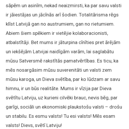
sāpēm un asinīm, nekad neaizmirsti, ka par savu valsti
ir jāiestājas un jācīnās arī šodien. Totalitārisma rēgs
klīst Latvijā gan no austrumiem, gan no rietumiem.
Abiem šiem spēkiem ir vietējie kolaboracionisti,
atbalstītāji. Bet mums ir jāturpina cīnīties pret ārējām
un iekšējām Latvijai naidīgām varām, lai saglabātu
mūsu Satversmē rakstītās pamatvērtības. Es ticu, ka
mēs nosargāsim mūsu suverenitāti un valsti zem
mūsu karoga, un Dieva svētība, par ko lūdzam ar savu
himnu, ir un būs realitāte. Mums ir vīzija par Dieva
svētītu Latviju, uz kurieni cilvēki brauc, nevis bēg, par
garīgi, sociāli un ekonomiski plaukstošu valsti – drošu
un stabilu. Es esmu valsts! Tu esi valsts! Mēs esam
valsts! Dievs, svētī Latviju!