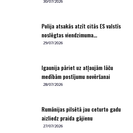
30/07/2026
Polija atsakās atzīt citās ES valstīs
noslēgtas viendzimuma...
29/07/2026
Igaunija pāriet uz atļaujām lāču
medībām postījumu novēršanai
28/07/2026
Rumānijas pilsētā jau ceturto gadu
aizliedz praida gājienu
27/07/2026