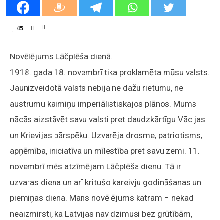
45
Novēlējums Lāčplēša dienā.
1918. gada 18. novembrī tika proklamēta mūsu valsts.
Jaunizveidotā valsts nebija ne dažu rietumu, ne
austrumu kaimiņu imperiālistiskajos plānos. Mums
nācās aizstāvēt savu valsti pret daudzkārtīgu Vācijas
un Krievijas pārspēku. Uzvarēja drosme, patriotisms,
apņēmība, iniciatīva un mīlestība pret savu zemi. 11.
novembrī mēs atzīmējam Lāčplēša dienu. Tā ir
uzvaras diena un arī kritušo kareivju godināšanas un
piemiņas diena. Mans novēlējums katram – nekad
neaizmirsti, ka Latvijas nav dzimusi bez grūtībām,