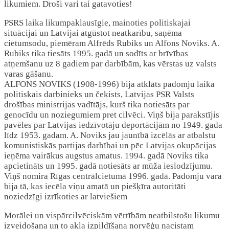
likumiem. Droši vari tai gatavoties!
PSRS laika likumpaklausīgie, mainoties politiskajai
situācijai un Latvijai atgūstot neatkarību, saņēma
cietumsodu, piemēram Alfrēds Rubiks un Alfons Noviks. A.
Rubiks tika tiesāts 1995. gadā un sodīts ar brīvības
atņemšanu uz 8 gadiem par darbībām, kas vērstas uz valsts
varas gāšanu.
ALFONS NOVIKS (1908-1996) bija atklāts padomju laika
politiskais darbinieks un čekists, Latvijas PSR Valsts
drošības ministrijas vadītājs, kurš tika notiesāts par
genocīdu un noziegumiem pret cilvēci. Viņš bija parakstījis
pavēles par Latvijas iedzīvotāju deportācijām no 1949. gada
līdz 1953. gadam. A. Noviks jau jaunībā izcēlās ar atbalstu
komunistiskās partijas darbībai un pēc Latvijas okupācijas
ieņēma vairākus augstus amatus. 1994. gadā Noviks tika
apcietināts un 1995. gadā notiesāts ar mūža ieslodzījumu.
Viņš nomira Rīgas centrālcietumā 1996. gadā. Padomju vara
bija tā, kas iecēla viņu amatā un piešķīra autoritāti
noziedzīgi izrīkoties ar latviešiem
Morālei un vispārcilvēciskām vērtībām neatbilstošu likumu
izveidošana un to akla izpildīšana norvēģu nacistam