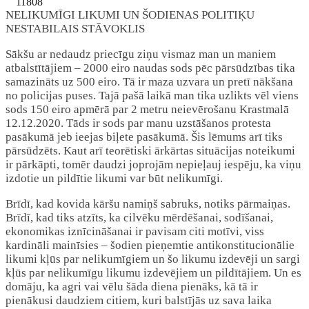
11808
NELIKUMĪGI LIKUMI UN ŠODIENAS POLITIĶU
NESTABILAIS STĀVOKLIS
Sākšu ar nedaudz priecīgu ziņu vismaz man un maniem
atbalstītājiem – 2000 eiro naudas sods pēc pārsūdzības tika
samazināts uz 500 eiro. Tā ir maza uzvara un pretī nākšana
no policijas puses. Tajā pašā laikā man tika uzlikts vēl viens
sods 150 eiro apmērā par 2 metru neievērošanu Krastmalā
12.12.2020. Tāds ir sods par manu uzstāšanos protesta
pasākumā jeb ieejas biļete pasākumā. Šis lēmums arī tiks
pārsūdzēts. Kaut arī teorētiski ārkārtas situācijas noteikumi
ir pārkāpti, tomēr daudzi joprojām nepieļauj iespēju, ka viņu
izdotie un pildītie likumi var būt nelikumīgi.
Brīdī, kad kovida kāršu namiņš sabruks, notiks pārmaiņas.
Brīdī, kad tiks atzīts, ka cilvēku mērdēšanai, sodīšanai,
ekonomikas iznīcināšanai ir pavisam citi motīvi, viss
kardināli mainīsies – šodien pieņemtie antikonstitucionālie
likumi kļūs par nelikumīgiem un šo likumu izdevēji un sargi
kļūs par nelikumīgu likumu izdevējiem un pildītājiem. Un es
domāju, ka agri vai vēlu šāda diena pienāks, kā tā ir
pienākusi daudziem citiem, kuri balstījās uz sava laika