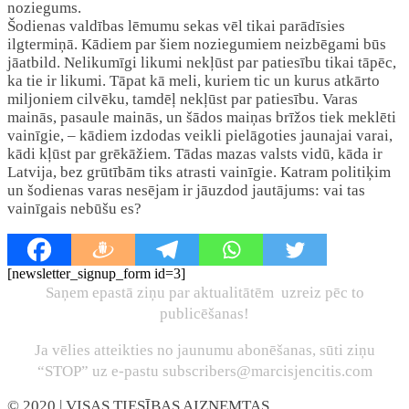
noziegums.
Šodienas valdības lēmumu sekas vēl tikai parādīsies
ilgtermiņā. Kādiem par šiem noziegumiem neizbēgami būs
jāatbild. Nelikumīgi likumi nekļūst par patiesību tikai tāpēc,
ka tie ir likumi. Tāpat kā meli, kuriem tic un kurus atkārto
miljoniem cilvēku, tamdēļ nekļūst par patiesību. Varas
mainās, pasaule mainās, un šādos maiņas brīžos tiek meklēti
vainīgie, – kādiem izdodas veikli pielāgoties jaunajai varai,
kādi kļūst par grēkāžiem. Tādas mazas valsts vidū, kāda ir
Latvija, bez grūtībām tiks atrasti vainīgie. Katram politiķim
un šodienas varas nesējam ir jāuzdod jautājums: vai tas
vainīgais nebūšu es?
[newsletter_signup_form id=3]
Saņem epastā ziņu par aktualitātēm uzreiz pēc to
publicēšanas!
Ja vēlies atteikties no jaunumu abonēšanas, sūti ziņu
“STOP” uz e-pastu subscribers@marcisjencitis.com
© 2020
| VISAS TIESĪBAS AIZŅEMTAS