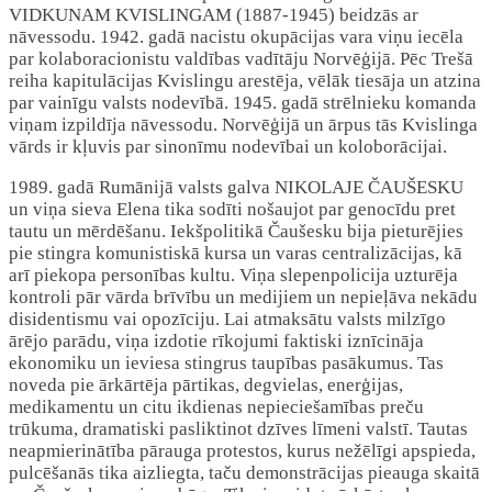
VIDKUNAM KVISLINGAM (1887-1945) beidzās ar
nāvessodu. 1942. gadā nacistu okupācijas vara viņu iecēla
par kolaboracionistu valdības vadītāju Norvēģijā. Pēc Trešā
reiha kapitulācijas Kvislingu arestēja, vēlāk tiesāja un atzina
par vainīgu valsts nodevībā. 1945. gadā strēlnieku komanda
viņam izpildīja nāvessodu. Norvēģijā un ārpus tās Kvislinga
vārds ir kļuvis par sinonīmu nodevībai un koloborācijai.
1989. gadā Rumānijā valsts galva NIKOLAJE ČAUŠESKU
un viņa sieva Elena tika sodīti nošaujot par genocīdu pret
tautu un mērdēšanu. Iekšpolitikā Čaušesku bija pieturējies
pie stingra komunistiskā kursa un varas centralizācijas, kā
arī piekopa personības kultu. Viņa slepenpolicija uzturēja
kontroli pār vārda brīvību un medijiem un nepieļāva nekādu
disidentismu vai opozīciju. Lai atmaksātu valsts milzīgo
ārējo parādu, viņa izdotie rīkojumi faktiski iznīcināja
ekonomiku un ieviesa stingrus taupības pasākumus. Tas
noveda pie ārkārtēja pārtikas, degvielas, enerģijas,
medikamentu un citu ikdienas nepieciešamības preču
trūkuma, dramatiski pasliktinot dzīves līmeni valstī. Tautas
neapmierinātība pārauga protestos, kurus nežēlīgi apspieda,
pulcēšanās tika aizliegta, taču demonstrācijas pieauga skaitā