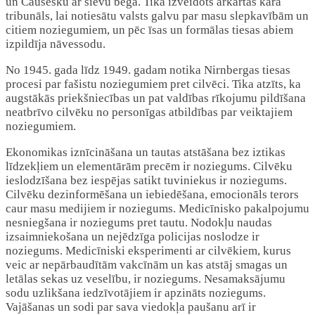
un Čaušesku ar sievu bēga. Tika izveidots ārkārtas kara
tribunāls, lai notiesātu valsts galvu par masu slepkavībām un
citiem noziegumiem, un pēc īsas un formālas tiesas abiem
izpildīja nāvessodu.
No 1945. gada līdz 1949. gadam notika Nirnbergas tiesas
procesi par fašistu noziegumiem pret cilvēci. Tika atzīts, ka
augstākās priekšniecības un pat valdības rīkojumu pildīšana
neatbrīvo cilvēku no personīgas atbildības par veiktajiem
noziegumiem.
Ekonomikas iznīcināšana un tautas atstāšana bez iztikas
līdzekļiem un elementārām precēm ir noziegums. Cilvēku
ieslodzīšana bez iespējas satikt tuviniekus ir noziegums.
Cilvēku dezinformēšana un iebiedēšana, emocionāls terors
caur masu medijiem ir noziegums. Medicīnisko pakalpojumu
nesniegšana ir noziegums pret tautu. Nodokļu naudas
izsaimniekošana un nejēdzīga policijas noslodze ir
noziegums. Medicīniski eksperimenti ar cilvēkiem, kurus
veic ar nepārbaudītām vakcīnām un kas atstāj smagas un
letālas sekas uz veselību, ir noziegums. Nesamaksājumu
sodu uzlikšana iedzīvotājiem ir apzināts noziegums.
Vajāšanas un sodi par sava viedokļa paušanu arī ir