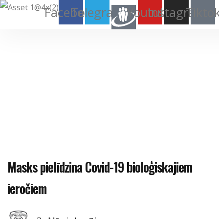
Facebook
Telegram
Youtube
Instagram
Tikto
Masks pielīdzina Covid-19 bioloģiskajiem
ieročiem