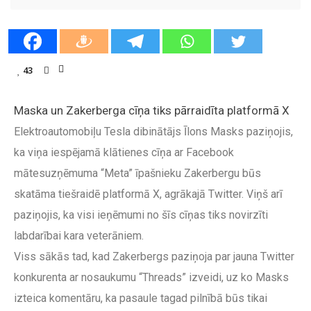
43
Maska un Zakerberga cīņa tiks pārraidīta platformā X
Elektroautomobiļu Tesla dibinātājs Īlons Masks paziņojis,
ka viņa iespējamā klātienes cīņa ar Facebook
mātesuzņēmuma “Meta” īpašnieku Zakerbergu būs
skatāma tiešraidē platformā X, agrākajā Twitter. Viņš arī
paziņojis, ka visi ieņēmumi no šīs cīņas tiks novirzīti
labdarībai kara veterāniem.
Viss sākās tad, kad Zakerbergs paziņoja par jauna Twitter
konkurenta ar nosaukumu “Threads” izveidi, uz ko Masks
izteica komentāru, ka pasaule tagad pilnībā būs tikai