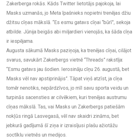
Zakerberga rokās. Kāds Twitter lietotājs pajokoja, lai
Masks uzmanās, jo Meta īpašnieks nopietni trenējas džiu
džitsu cīņas mākslā. “Es esmu gatavs cīņai “būrī”, sekoja
atbilde. Jūnija beigās abi miljardieri vienojās, ka šāda cīņa
ir iespējama.
Augusta sākumā Masks paziņoja, ka trenējas cīņai, cilājot
svarus, savukārt Zakerbergs vietnē “Threads” rakstīja:
“Esmu gatavs jau šodien. Ierosināju cīņu 26. augustā, bet
Masks vēl nav apstiprinājis”. Tāpat viņš atzīst, ja cīņa
tomēr nenotiks, nepārdzīvos, jo mīl savu sporta veidu un
turpinās sacensties ar cilvēkiem, kuri trenējas austrumu
cīņas mākslā. Tas, vai Masks un Zakerbergs patiešām
nokļūs ringā Lasvegasā, vēl nav skaidri zināms, bet
jebkurā gadījumā šī ziņa ir izraisījusi plašu ažiotāžu
soctīklu vietnēs un medijos.