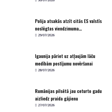
30/07/2026
Polija atsakās atzīt citās ES valstīs
noslēgtas viendzimuma...
29/07/2026
Igaunija pāriet uz atļaujām lāču
medībām postījumu novēršanai
28/07/2026
Rumānijas pilsētā jau ceturto gadu
aizliedz praida gājienu
27/07/2026