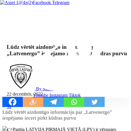
Facebook
Telegram
Lūdz vērtēt aizdomīgo informāciju par
„Latvenergo” iespējamo ieceri pirkt kūdras purvu
By Mārcis Jencītis
22 decembris, 2022
Youtube
Instagram
Tiktok
51
Lūdz vērtēt aizdomīgo informāciju par „Latvenergo”
iespējamo ieceri pirkt kūdras purvu
Partija LATVIJA PIRMAJĀ VIETĀ (LPV) ir vērsusies