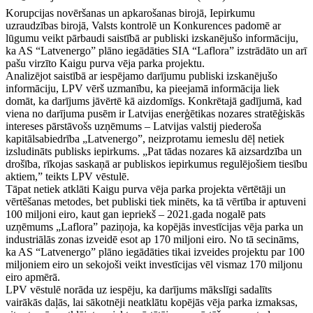
Korupcijas novēršanas un apkarošanas birojā, Iepirkumu
uzraudzības birojā, Valsts kontrolē un Konkurences padomē ar
lūgumu veikt pārbaudi saistībā ar publiski izskanējušo informāciju,
ka AS “Latvenergo” plāno iegādāties SIA “Laflora” izstrādāto un arī
pašu virzīto Kaigu purva vēja parka projektu.
Analizējot saistībā ar iespējamo darījumu publiski izskanējušo
informāciju, LPV vērš uzmanību, ka pieejamā informācija liek
domāt, ka darījums jāvērtē kā aizdomīgs. Konkrētajā gadījumā, kad
viena no darījuma pusēm ir Latvijas enerģētikas nozares stratēģiskās
intereses pārstāvošs uzņēmums – Latvijas valstij piederoša
kapitālsabiedrība „Latvenergo”, neizprotamu iemeslu dēļ netiek
izsludināts publisks iepirkums. „Pat tādas nozares kā aizsardzība un
drošība, rīkojas saskaņā ar publiskos iepirkumus regulējošiem tiesību
aktiem,” teikts LPV vēstulē.
Tāpat netiek atklāti Kaigu purva vēja parka projekta vērtētāji un
vērtēšanas metodes, bet publiski tiek minēts, ka tā vērtība ir aptuveni
100 miljoni eiro, kaut gan iepriekš – 2021.gada nogalē pats
uzņēmums „Laflora” paziņoja, ka kopējās investīcijas vēja parka un
industriālās zonas izveidē esot ap 170 miljoni eiro. No tā secināms,
ka AS “Latvenergo” plāno iegādāties tikai izveides projektu par 100
miljoniem eiro un sekojoši veikt investīcijas vēl vismaz 170 miljonu
eiro apmērā.
LPV vēstulē norāda uz iespēju, ka darījums mākslīgi sadalīts
vairākās daļās, lai sākotnēji neatklātu kopējās vēja parka izmaksas,