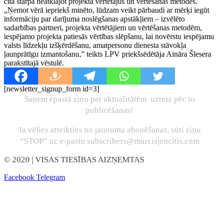
cita starpā neatklājot projekta vērtētājus un vērtēšanas metodes.
„Ņemot vērā iepriekš minēto, lūdzam veikt pārbaudi ar mērķi iegūt
informāciju par darījuma noslēgšanas apstākļiem – izvēlēto
sadarbības partneri, projekta vērtētājiem un vērtēšanas metodēm,
iespējamo projekta patiesās vērtības slēpšanu, lai novērstu iespējamu
valsts līdzekļu izšķērdēšanu, amatpersonu dienesta stāvokļa
ļaunprātīgu izmantošanu,” teikts LPV priekšsēdētāja Aināra Šlesera
parakstītajā vēstulē.
[newsletter_signup_form id=3]
Saņem epastā ziņu par aktualitātēm uzreiz pēc to
publicēšanas!
Ja vēlies atteikties no jaunumu abonēšanas, sūti ziņu
“STOP” uz e-pastu subscribers@marcisjencitis.com
© 2020
| VISAS TIESĪBAS AIZŅEMTAS
Facebook
Telegram