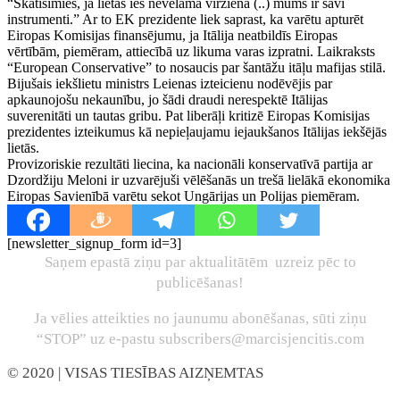
“Skatīsimies, ja lietas ies nevēlamā virzienā (..) mums ir savi
instrumenti.” Ar to EK prezidente liek saprast, ka varētu apturēt
Eiropas Komisijas finansējumu, ja Itālija neatbildīs Eiropas
vērtībām, piemēram, attiecībā uz likuma varas izpratni. Laikraksts
“European Conservative” to nosaucis par šantāžu itāļu mafijas stilā.
Bijušais iekšlietu ministrs Leienas izteicienu nodēvējis par
apkaunojošu nekaunību, jo šādi draudi nerespektē Itālijas
suverenitāti un tautas gribu. Pat liberāļi kritizē Eiropas Komisijas
prezidentes izteikumus kā nepieļaujamu iejaukšanos Itālijas iekšējās
lietās.
Provizoriskie rezultāti liecina, ka nacionāli konservatīvā partija ar
Dzordžiju Meloni ir uzvarējuši vēlēšanās un trešā lielākā ekonomika
Eiropas Savienībā varētu sekot Ungārijas un Polijas piemēram.
[newsletter_signup_form id=3]
Saņem epastā ziņu par aktualitātēm uzreiz pēc to
publicēšanas!
Ja vēlies atteikties no jaunumu abonēšanas, sūti ziņu
“STOP” uz e-pastu subscribers@marcisjencitis.com
© 2020
| VISAS TIESĪBAS AIZŅEMTAS