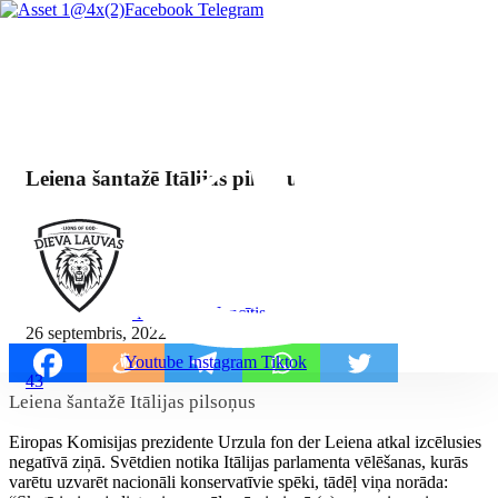
Facebook
Telegram
Leiena šantažē Itālijas pilsoņus
By Mārcis Jencītis
26 septembris, 2022
Youtube
Instagram
Tiktok
43
Leiena šantažē Itālijas pilsoņus
Eiropas Komisijas prezidente Urzula fon der Leiena atkal izcēlusies
negatīvā ziņā. Svētdien notika Itālijas parlamenta vēlēšanas, kurās
varētu uzvarēt nacionāli konservatīvie spēki, tādēļ viņa norāda: