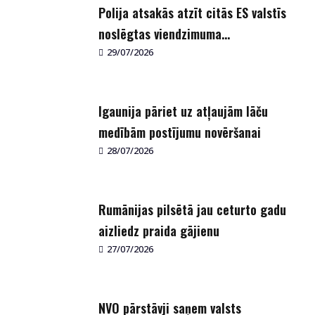
Polija atsakās atzīt citās ES valstīs
noslēgtas viendzimuma...
29/07/2026
Igaunija pāriet uz atļaujām lāču
medībām postījumu novēršanai
28/07/2026
Rumānijas pilsētā jau ceturto gadu
aizliedz praida gājienu
27/07/2026
NVO pārstāvji saņem valsts