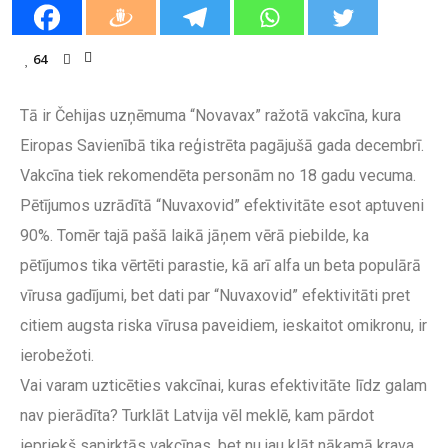
64
Tā ir Čehijas uzņēmuma “Novavax” ražotā vakcīna, kura
Eiropas Savienībā tika reģistrēta pagājušā gada decembrī.
Vakcīna tiek rekomendēta personām no 18 gadu vecuma.
Pētījumos uzrādītā “Nuvaxovid” efektivitāte esot aptuveni
90%. Tomēr tajā pašā laikā jāņem vērā piebilde, ka
pētījumos tika vērtēti parastie, kā arī alfa un beta populārā
vīrusa gadījumi, bet dati par “Nuvaxovid” efektivitāti pret
citiem augsta riska vīrusa paveidiem, ieskaitot omikronu, ir
ierobežoti.
Vai varam uzticēties vakcīnai, kuras efektivitāte līdz galam
nav pierādīta? Turklāt Latvija vēl meklē, kam pārdot
iepriekš sapirktās vakcīnas, bet nu jau klāt nākamā krava.