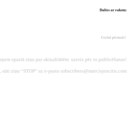
Dalies ar rakstu:
Uzzini pirmais!
aņem epastā ziņu par aktualitātēm uzreiz pēc to publicēšanas!
s, sūti ziņu “STOP” uz e-pastu subscribers@marcisjencitis.com