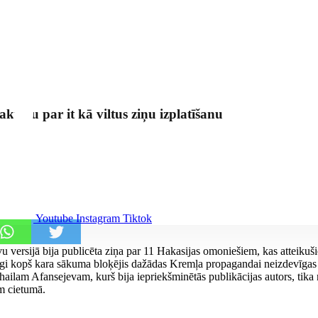
ktoru par it kā viltus ziņu izplatīšanu
Youtube
Instagram
Tiktok
versijā bija publicēta ziņa par 11 Hakasijas omoniešiem, kas atteikušie
gi kopš kara sākuma bloķējis dažādas Kremļa propagandai neizdevīgas
ilam Afansejevam, kurš bija iepriekšminētās publikācijas autors, tika n
m cietumā.