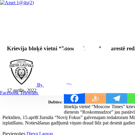
Krievija bloķē vietni “Moscow Times” un arestē reda
By Mārcis Jencītis
17 aprīlis, 2022
Facebook
Telegram
Dalīties:
tīmekļa vietnē “Moscow Times” krievu 
dienests “Roskomnadzor” jau pastāvī
Piektdien, 15.aprīlī žurnāla “Novij Fokus” galvenajam redaktoram Miha
izplatīšanu. Notiesāšanas gadījumā viņam draud līdz pat desmit gadie
Pievienojies
Dieva Lauvas