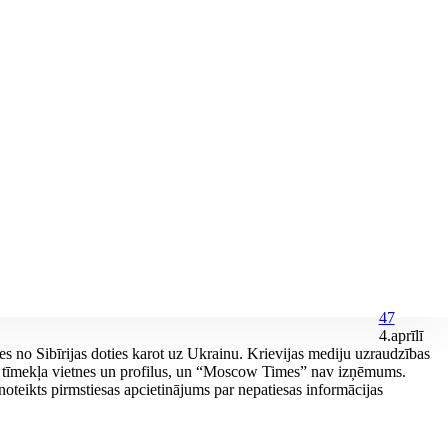
47
4.aprīlī
s no Sibīrijas doties karot uz Ukrainu. Krievijas mediju uzraudzības
 tīmekļa vietnes un profilus, un “Moscow Times” nav izņēmums.
oteikts pirmstiesas apcietinājums par nepatiesas informācijas