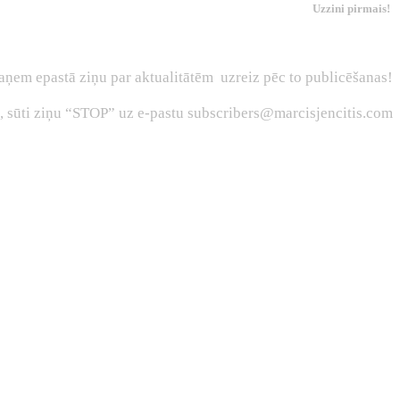
Uzzini pirmais!
aņem epastā ziņu par aktualitātēm uzreiz pēc to publicēšanas!
s, sūti ziņu “STOP” uz e-pastu subscribers@marcisjencitis.com