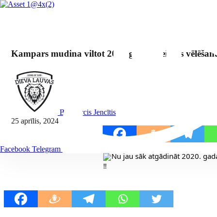
Kampars mudina viltot 2014.gada Saeimas vēlēšanu
By Mārcis Jencītis
25 aprīlis, 2024
Dalīties:
Facebook
Telegram
Nu jau sāk atgādināt 2020. ga