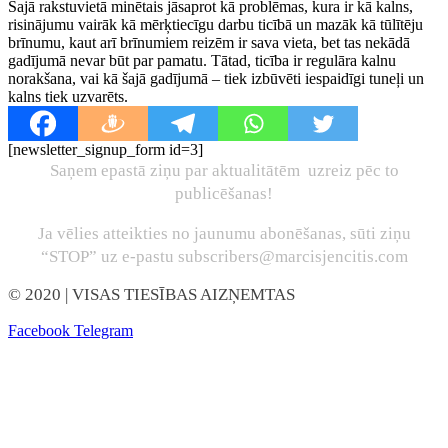
Šajā rakstuvietā minētais jāsaprot kā problēmas, kura ir kā kalns,
risinājumu vairāk kā mērķtiecīgu darbu ticībā un mazāk kā tūlītēju
brīnumu, kaut arī brīnumiem reizēm ir sava vieta, bet tas nekādā
gadījumā nevar būt par pamatu. Tātad, ticība ir regulāra kalnu
norakšana, vai kā šajā gadījumā – tiek izbūvēti iespaidīgi tuneļi un
kalns tiek uzvarēts.
[newsletter_signup_form id=3]
Saņem epastā ziņu par aktualitātēm uzreiz pēc to
publicēšanas!
Ja vēlies atteikties no jaunumu abonēšanas, sūti ziņu
“STOP” uz e-pastu subscribers@marcisjencitis.com
© 2020
| VISAS TIESĪBAS AIZŅEMTAS
Facebook
Telegram