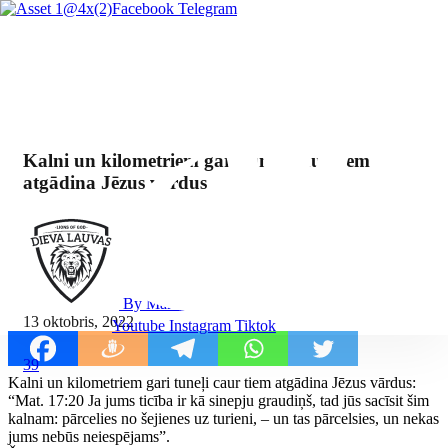
Facebook
Telegram
Kalni un kilometriem gari tuneļi caur tiem
atgādina Jēzus vārdus
By Mārcis Jencītis
13 oktobris, 2022
Youtube
Instagram
Tiktok
39
Kalni un kilometriem gari tuneļi caur tiem atgādina Jēzus vārdus:
“Mat. 17:20 Ja jums ticība ir kā sinepju graudiņš, tad jūs sacīsit šim
kalnam: pārcelies no šejienes uz turieni, – un tas pārcelsies, un nekas
jums nebūs neiespējams”.