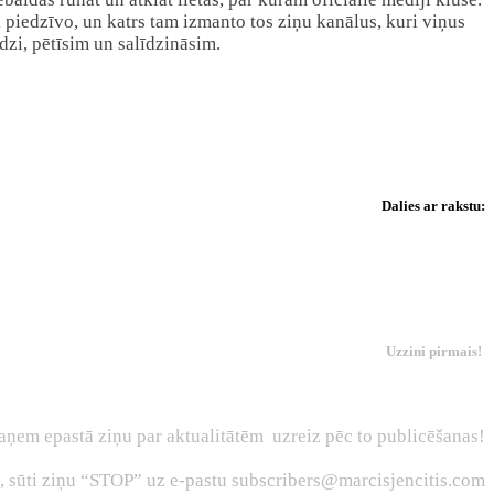
gi piedzīvo, un katrs tam izmanto tos ziņu kanālus, kuri viņus
īdzi, pētīsim un salīdzināsim.
Dalies ar rakstu:
Uzzini pirmais!
aņem epastā ziņu par aktualitātēm uzreiz pēc to publicēšanas!
s, sūti ziņu “STOP” uz e-pastu subscribers@marcisjencitis.com