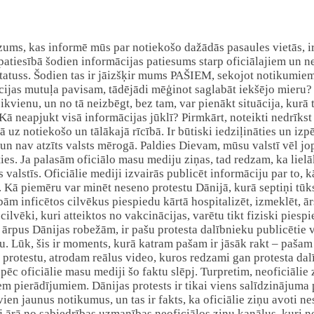
dzums, kas informē mūs par notiekošo dažādās pasaules vietās, 
 patiesībā šodien informācijas patiesums starp oficiālajiem un n
 statuss. Šodien tas ir jāizšķir mums PAŠIEM, sekojot notikumie
mācijas mutuļa pavisam, tādējādi mēģinot saglabāt iekšējo mieru?
kvienu, un no tā neizbēgt, bez tam, var pienākt situācija, kurā 
ā neapjukt visā informācijas jūklī? Pirmkārt, noteikti nedrīkst 
jā uz notiekošo un tālākajā rīcībā. Ir būtiski iedziļināties un iz
s un nav atzīts valsts mērogā. Paldies Dievam, mūsu valstī vēl jop
ikties. Ja palasām oficiālo masu mediju ziņas, tad redzam, ka liel
s valstīs. Oficiālie mediji izvairās publicēt informāciju par to, 
m. Kā piemēru var minēt neseno protestu Dānijā, kurā septiņi tūk
ām inficētos cilvēkus piespiedu kārtā hospitalizēt, izmeklēt, ār
cilvēki, kuri atteiktos no vakcinācijas, varētu tikt fiziski piespi
es ārpus Dānijas robežām, ir pašu protesta dalībnieku publicētie 
 Lūk, šis ir moments, kurā katram pašam ir jāsāk rakt – pašam 
 protestu, atrodam reālus video, kuros redzami gan protesta da
pēc oficiālie masu mediji šo faktu slēpj. Turpretim, neoficiālie
 pierādījumiem. Dānijas protests ir tikai viens salīdzinājuma 
en jaunus notikumus, un tas ir fakts, ka oficiālie ziņu avoti nes
ārā no sabiedrības uzmanības neoficiālos ziņu kanālus, kuri neb