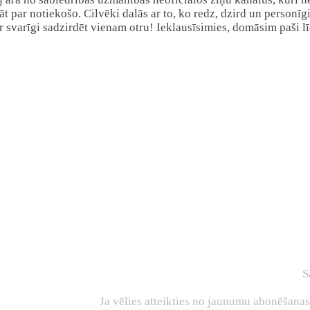
nāt par notiekošo. Cilvēki dalās ar to, ko redz, dzird un personī
 ir svarīgi sadzirdēt vienam otru! Ieklausīsimies, domāsim paši l
S
Ja vēlies atteikties no jaunumu abonēšana