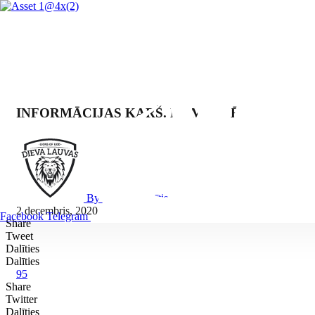
INFORMĀCIJAS KARŠ. KAM TICĒT?
By Mārcis Jencītis
2 decembris, 2020
Facebook
Telegram
Share
Tweet
Dalīties
Dalīties
95
Share
Twitter
Dalīties