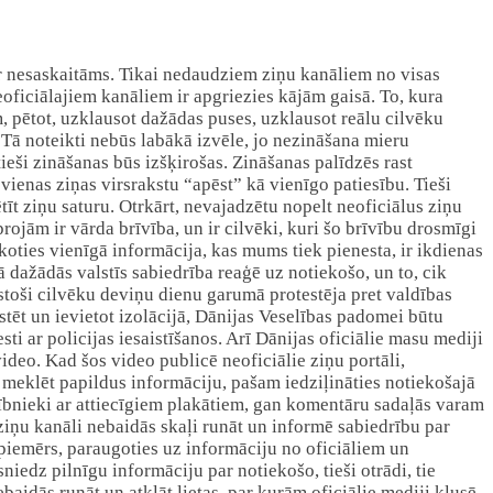
ir nesaskaitāms. Tikai nedaudziem ziņu kanāliem no visas
eoficiālajiem kanāliem ir apgriezies kājām gaisā. To, kura
m, pētot, uzklausot dažādas puses, uzklausot reālu cilvēku
 Tā noteikti nebūs labākā izvēle, jo nezināšana mieru
tieši zināšanas būs izšķirošas. Zināšanas palīdzēs rast
vienas ziņas virsrakstu “apēst” kā vienīgo patiesību. Tieši
pētīt ziņu saturu. Otrkārt, nevajadzētu nopelt neoficiālus ziņu
rojām ir vārda brīvība, un ir cilvēki, kuri šo brīvību drosmīgi
ākoties vienīgā informācija, kas mums tiek pienesta, ir ikdienas
kā dažādās valstīs sabiedrība reaģē uz notiekošo, un to, cik
stoši cilvēku deviņu dienu garumā protestēja pret valdības
stēt un ievietot izolācijā, Dānijas Veselības padomei būtu
esti ar policijas iesaistīšanos. Arī Dānijas oficiālie masu mediji
video. Kad šos video publicē neoficiālie ziņu portāli,
meklēt papildus informāciju, pašam iedziļināties notiekošajā
lībnieki ar attiecīgiem plakātiem, gan komentāru sadaļās varam
 ziņu kanāli nebaidās skaļi runāt un informē sabiedrību par
piemērs, paraugoties uz informāciju no oficiāliem un
niedz pilnīgu informāciju par notiekošo, tieši otrādi, tie
aidās runāt un atklāt lietas, par kurām oficiālie mediji klusē.