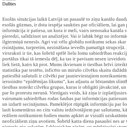
Dalīties
Esošās situācijas laikā Latvijā un pasaulē to ziņu kanālu dau
esošās gūzmas, ir dota iespēja saukties par oficiāliem, lai gan
informācija ir patiesa, un kura ir meli, vairs nenosaka kanāla
pieredzi, salīdzinot un analizējot. Vai ir labāk bēgt no infor
ilgtermiņā nenesīs. Agri vai vēlu globālu notikumu sekas skar i
risinājumu, turpretim, nezināšana ievedīs pamatīgā strupceļā. K
virsraksti ir tie, kas šobrīd spēlē lielu lomu sabiedrības reakci
portālus tikai tā iemesla dēļ, ka tas ir pavisam nesen izveidot
liek lietā, katrs kā prot. Mums ikvienam ir tiesības brīvi izte
statistika par testēto, inficēto un mirušo cilvēku skaitu dažādā
patiesībā sašutuši ir cilvēki par jaunieviestajiem noteikumie
ierosināto “epidēmijas likumu”, kas atļautu ar bīstamām slimīb
tiesības noteikt cilvēku grupas, kuras ir obligāti jāvakcinē, un 
par šo protestu nerunā. Vienīgais veids, kā ziņa ir izplatījusi
vairumam sabiedrības rodas šaubas par informācijas patiesumu.
un izdarīt secinājumus. Pameklējot rūpīgāk informāciju par šo
lasīt komentārus no citu valstu iedzīvotājiem par sašutumu, kā
reāliem notikumiem šodien mums apkārt ar vizuāli uzskatāmiem
neoficiāliem ziņu avotiem. Šobrīd katra diena pasaulei nes ar vi
pieturās pie aukstām, šabloniskām ziņām, un mērķtiecīgi stumj 