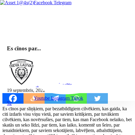
Facebook
Telegram
Es cīnos par...
By Mārcis Jencītis
19 septembris, 2022
Youtube
Instagram
Tiktok
52
Es cīnos par sliņķiem, par bezatbildīgiem cilvēkiem, kas gaida, ka
citi izdarīs visu viņu vietā, par saviem kritiķiem, par tuvākiem
cilvēkiem, kas novērsušies, par tiem, kas man Facebook nelaiko, bet
skatās un seko līdzi, par tiem, kas laiko, komentē un šeiro, par
ienaidniekiem, par saviem sekotājiem, labvēļiem, atbalstītājiem,