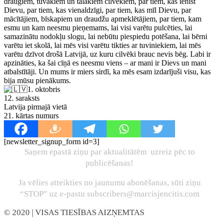
draugiem, tuvākiem un tālākiem cilvēkiem, par tiem, kas ienīst
Dievu, par tiem, kas vienaldzīgi, par tiem, kas mīl Dievu, par
mācītājiem, bīskapiem un draudžu apmeklētājiem, par tiem, kam
esmu un kam neesmu pieņemams, lai visi varētu pulcēties, lai
samazinātu nodokļu slogu, lai nebūtu piespiedu potēšana, lai bērni
varētu iet skolā, lai mēs visi varētu tikties ar tuviniekiem, lai mēs
varētu dzīvot drošā Latvijā, uz kuru cilvēki brauc nevis bēg. Labi ir
apzināties, ka šai cīņā es neesmu viens – ar mani ir Dievs un mani
atbalstītāji. Un mums ir miers sirdī, ka mēs esam izdarījuši visu, kas
bija mūsu pienākums.
1. oktobris
12. saraksts
Latvija pirmajā vietā
21. kārtas numurs
[newsletter_signup_form id=3]
Saņem epastā ziņu par aktualitātēm uzreiz pēc to
publicēšanas!
Ja vēlies atteikties no jaunumu abonēšanas, sūti ziņu
“STOP” uz e-pastu subscribers@marcisjencitis.com
© 2020
| VISAS TIESĪBAS AIZŅEMTAS