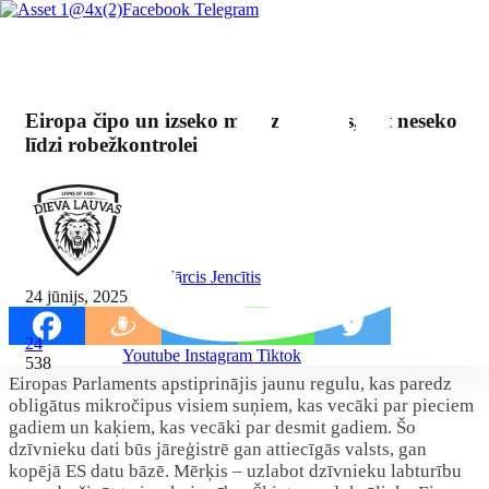
Facebook
Telegram
Eiropa čipo un izseko mājdzīvniekus, bet neseko
līdzi robežkontrolei
By Mārcis Jencītis
24 jūnijs, 2025
24
Youtube
Instagram
Tiktok
538
Eiropas Parlaments apstiprinājis jaunu regulu, kas paredz
obligātus mikročipus visiem suņiem, kas vecāki par pieciem
gadiem un kaķiem, kas vecāki par desmit gadiem. Šo
dzīvnieku dati būs jāreģistrē gan attiecīgās valsts, gan
kopējā ES datu bāzē. Mērķis – uzlabot dzīvnieku labturību