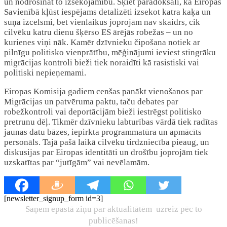
un nodrošināt to izsekojamību. Šķiet paradoksāli, ka Eiropas
Savienībā kļūst iespējams detalizēti izsekot katra kaķa un
suņa izcelsmi, bet vienlaikus joprojām nav skaidrs, cik
cilvēku katru dienu šķērso ES ārējās robežas – un no
kurienes viņi nāk. Kamēr dzīvnieku čipošana notiek ar
pilnīgu politisko vienprātību, mēģinājumi ieviest stingrāku
migrācijas kontroli bieži tiek noraidīti kā rasistiski vai
politiski nepieņemami.
Eiropas Komisija gadiem cenšas panākt vienošanos par
Migrācijas un patvēruma paktu, taču debates par
robežkontroli vai deportācijām bieži iestrēgst politisko
pretrunu dēļ. Tikmēr dzīvnieku labturības vārdā tiek radītas
jaunas datu bāzes, iepirkta programmatūra un apmācīts
personāls. Tajā pašā laikā cilvēku tirdzniecība pieaug, un
diskusijas par Eiropas identitāti un drošību joprojām tiek
uzskatītas par “jutīgām” vai nevēlamām.
[newsletter_signup_form id=3]
Saņem epastā ziņu par aktualitātēm uzreiz pēc to
publicēšanas!