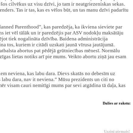
šos cilvēkus uz visu dzīvi, jo tam ir neatgriezeniskas sekas.
ders. Tas ir tas, kas es vēlos būt, un tas manu dzīvi padarītu
lanned Parenthood”, kas paredzēja, ka ikviena sieviete par
 iet vēl tālāk un ir paredzējis par ASV nodokļu maksātāju
ējot tiek nogalināta dzīvība. Baidena administrācija
na tos, kuriem ir citādi uzskati jaunā vīrusa jautājumā.
 atbalsta abortus pat pēdējā grūtniecības mēnesī. Normālu
dzīgas lietas notiks arī pie mums. Veikto abortu ziņā jau esam
ņiem neviena, kas labu dara. Dievs skatās no debesīm uz
as labu dara, nav it neviena.” Mūsu prezidents un citi no
omēr visam cauri nemitīgi mums par sevi atgādina tā daļa, kas
Dalies ar rakstu:
Uzzini pirmais!