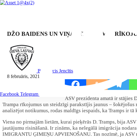
DŽO BAIDENS UN VIŅA STEIDZAMIE RĪKOJ
By Mārcis Jencītis
8 februāris, 2021
Dalīties:
Facebook
Telegram
ASV prezidenta amatā ir stājies D
Trampa rīkojumus un steidzīgi parakstījis jaunus – šokējošus r
analizējot notikumus, rodas maldīgs iespaids, ka Tramps ir tā 
Viena no pirmajām lietām, kurai pieķērās D. Tramps, bija ASV 
jautājumu risināšanā. Ir zināms, ka nelegālā imigrācija noda
IMIGRANTU ĢIMEŅU APVIENOŠANU. Tas nozīmē, ja ASV robežu ne