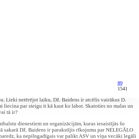
89
1541
 Lieki netērējot laiku, Dž. Baidens ir atcēlis vairākus D.
liecina par steigu it kā kaut ko labot. Skatoties no malas un
ai tā ir?
tbalstu dienestiem un organizācijām, kuras iesaistījās šo
ajā sakarā Dž. Baidens ir parakstījis rīkojumu par NELEGĀLO
edz, ka nepilngadīgais var palikt ASV un viņa vecāki legāli