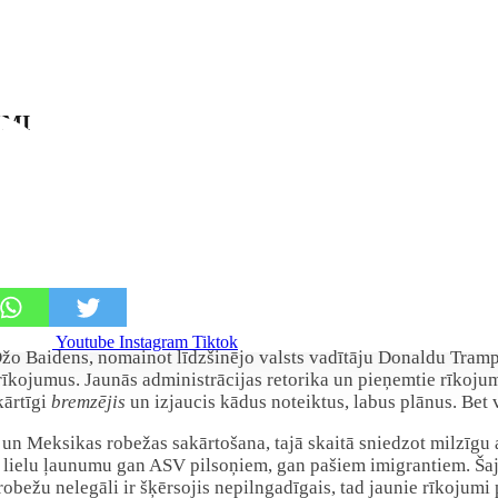
UMI
Youtube
Instagram
Tiktok
žo Baidens, nomainot līdzšinējo valsts vadītāju Donaldu Trampu.
īkojumus. Jaunās administrācijas retorika un pieņemtie rīkojumi 
kārtīgi
bremzējis
un izjaucis kādus noteiktus, labus plānus. Bet v
un Meksikas robežas sakārtošana, tajā skaitā sniedzot milzīgu a
ra lielu ļaunumu gan ASV pilsoņiem, gan pašiem imigrantiem. Š
legāli ir šķērsojis nepilngadīgais, tad jaunie rīkojumi par