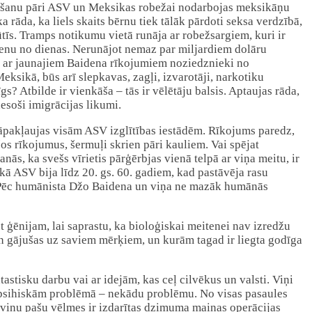
ārvešanu pāri ASV un Meksikas robežai nodarbojas meksikāņu
a rāda, ka liels skaits bērnu tiek tālāk pārdoti seksa verdzībā,
rūtīs. Tramps notikumu vietā runāja ar robežsargiem, kuri ir
dienu no dienas. Nerunājot nemaz par miljardiem dolāru
dz ar jaunajiem Baidena rīkojumiem noziedznieki no
ksikā, būs arī slepkavas, zagļi, izvarotāji, narkotiku
 Atbilde ir vienkāša – tās ir vēlētāju balsis. Aptaujas rāda,
esoši imigrācijas likumi.
pakļaujas visām ASV izglītības iestādēm. Rīkojums paredz,
 šos rīkojumus, šermuļi skrien pāri kauliem. Vai spējat
s, ka svešs vīrietis pārģērbjas vienā telpā ar viņa meitu, ir
kā ASV bija līdz 20. gs. 60. gadiem, kad pastāvēja rasu
m. Pēc humānista Džo Baidena un viņa ne mazāk humānās
ūt ģēnijam, lai saprastu, ka bioloģiskai meitenei nav izredžu
s un gājušas uz saviem mērķiem, un kurām tagad ir liegta godīga
tisku darbu vai ar idejām, kas ceļ cilvēkus un valsti. Viņi
ar psihiskām problēmā – nekādu problēmu. No visas pasaules
c viņu pašu vēlmes ir izdarītas dzimuma maiņas operācijas