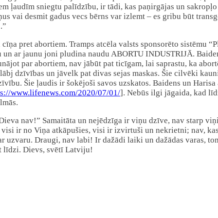
m ļaudīm sniegtu palīdzību, ir tādi, kas paņirgājas un sakropļo 
 vai desmit gadus vecs bērns var izlemt – es gribu būt transgen
.”
a cīņa pret abortiem. Tramps atcēla valsts sponsorēto sistēmu “P
mu un ar jaunu joni pludina naudu ABORTU INDUSTRIJĀ. Baidens
ājot par abortiem, nav jābūt pat ticīgam, lai saprastu, ka abort
lābj dzīvības un jāvelk pat divas sejas maskas. Šie cilvēki kauni
vību. Šie ļaudis ir šokējoši savos uzskatos. Baidens un Harisa
ps://www.lifenews.com/2020/07/01/
]. Nebūs ilgi jāgaida, kad lī
ilmās.
Dieva nav!” Samaitāta un nejēdzīga ir viņu dzīve, nav starp vi
isi ir no Viņa atkāpušies, visi ir izvirtuši un nekrietni; nav, k
r uzvaru. Draugi, nav labi! Ir dažādi laiki un dažādas varas, t
īdzi. Dievs, svētī Latviju!