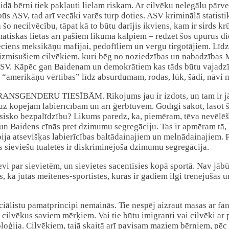
veidā bērni tiek pakļauti lielam riskam. Ar cilvēku nelegālu p
ūs ASV, tad arī vecāki varēs turp doties. ASV kriminālā statistik
šo necilvēcību, tāpat kā to būtu darījis ikviens, kam ir sirds k
matiskas lietas arī pašiem likuma kalpiem – redzēt šos upurus 
ieciens meksikāņu mafijai, pedofīliem un vergu tirgotājiem. Lī
 izmisušiem cilvēkiem, kuri bēg no noziedzības un nabadzības Me
ASV. Kāpēc gan Baidenam un demokrātiem kas tāds būtu vajadzīgs?
“amerikāņu vērtības” līdz absurdumam, rodas, lūk, šādi, nāvi n
TRANSGENDERU TIESĪBĀM. Rīkojums jau ir izdots, un tam ir jā
iet uz kopējām labierīcībām un arī ģērbtuvēm. Godīgi sakot, lasot
isko bezpalīdzību? Likums paredz, ka, piemēram, tēva nevēlēšanā
, un Baidens cīnās pret dzimumu segregāciju. Tas ir apmēram tā, 
 bija atsevišķas labierīcības baltādainajiem un melnādainajie
es sieviešu tualetēs ir diskriminējoša dzimumu segregācija.
sevi par sievietēm, un sievietes sacentīsies kopā sportā. Nav jāb
ies, kā jūtas meitenes-sportistes, kuras ir gadiem ilgi trenējušā
istu pamatprincipi nemainās. Tie nespēj aizraut masas ar fantas
t cilvēkus saviem mērķiem. Vai tie būtu imigranti vai cilvēki 
oloģija. Cilvēkiem, tajā skaitā arī pavisam maziem bērniem, pē