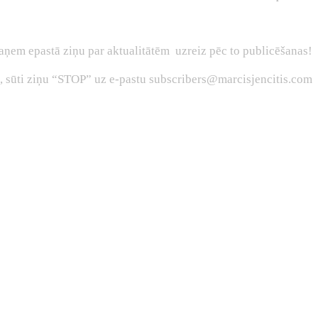
aņem epastā ziņu par aktualitātēm uzreiz pēc to publicēšanas!
s, sūti ziņu “STOP” uz e-pastu subscribers@marcisjencitis.com