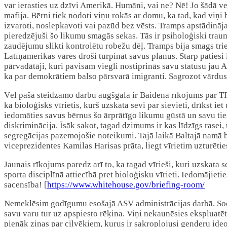
var ierasties uz dzīvi Amerikā. Humāni, vai ne? Nē! Jo šādā 
mafija. Bērni tiek nodoti viņu rokās ar domu, ka tad, kad viņi b
izvaroti, noslepkavoti vai pazūd bez vēsts. Tramps apstādināja 
pieredzējuši šo likumu smagās sekas. Tās ir psiholoģiski trau
zaudējumu slikti kontrolētu robežu dēļ. Tramps bija smags tr
Latīņamerikas varēs droši turpināt savus plānus. Starp patiesi
pārvadātāji, kuri pavisam viegli nostiprinās savu statusu jau 
ka par demokrātiem balso pārsvarā imigranti. Sagrozot vārdus 
Vēl pašā steidzamo darbu augšgalā ir Baidena rīkojums par 
ka bioloģisks vīrietis, kurš uzskata sevi par sievieti, drīkst 
iedomāties savus bērnus šo ārprātīgo likumu gūstā un savu ties
diskriminācija. Īsāk sakot, tagad dzimums ir kas līdzīgs rasei
segregācijas pazemojošie noteikumi. Tajā laikā Baltajā namā
viceprezidentes Kamilas Harisas prāta, liegt vīrietim uzturēti
Jaunais rīkojums paredz arī to, ka tagad vīrieši, kuri uzskata 
sporta disciplīnā attiecībā pret bioloģisku vīrieti. Iedomājiet
sacensība! [
https://www.whitehouse.gov/briefing-room/
Nemeklēsim godīgumu esošajā ASV administrācijas darbā. Sociāl
savu varu tur uz apspiesto rēķina. Viņi nekaunēsies ekspluatē
pienāk ziņas par cilvēkiem, kurus ir sakropļojusi genderu ide