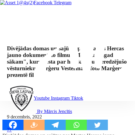
Facebook
Telegram
Divējādas domas un sajūtas par Martas Hercas
jauno dokumentālo filmu "Mēs tikai tagad
sākam", kura vēsta par holokaustu pieredzējušo
vēsturnieku Marģeru Vestermani(foto Marģers
prezentē filmu).
Youtube
Instagram
Tiktok
By Mārcis Jencītis
9 decembris, 2022
77