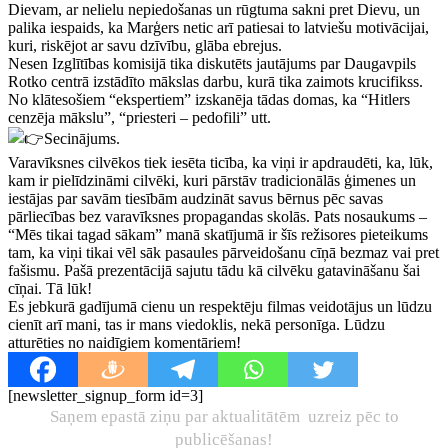
Dievam, ar nelielu nepiedošanas un rūgtuma sakni pret Dievu, un
palika iespaids, ka Marģers netic arī patiesai to latviešu motivācijai,
kuri, riskējot ar savu dzīvību, glāba ebrejus.
Nesen Izglītības komisijā tika diskutēts jautājums par Daugavpils
Rotko centrā izstādīto mākslas darbu, kurā tika zaimots krucifikss.
No klātesošiem “ekspertiem” izskanēja tādas domas, ka “Hitlers
cenzēja mākslu”, “priesteri – pedofili” utt.
Secinājums.
Varavīksnes cilvēkos tiek iesēta ticība, ka viņi ir apdraudēti, ka, lūk,
kam ir pielīdzināmi cilvēki, kuri pārstāv tradicionālās ģimenes un
iestājas par savām tiesībām audzināt savus bērnus pēc savas
pārliecības bez varavīksnes propagandas skolās. Pats nosaukums –
“Mēs tikai tagad sākam” manā skatījumā ir šīs režisores pieteikums
tam, ka viņi tikai vēl sāk pasaules pārveidošanu cīņā bezmaz vai pret
fašismu. Pašā prezentācijā sajutu tādu kā cilvēku gatavināšanu šai
cīņai. Tā lūk!
Es jebkurā gadījumā cienu un respektēju filmas veidotājus un lūdzu
cienīt arī mani, tas ir mans viedoklis, nekā personīga. Lūdzu
atturēties no naidīgiem komentāriem!
[newsletter_signup_form id=3]
Saņem epastā ziņu par aktualitātēm uzreiz pēc to
publicēšanas!