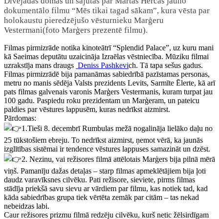
Divējādas domas un sajūtas par Martas Hercas jauno
dokumentālo filmu “Mēs tikai tagad sākam”, kura vēsta par
holokaustu pieredzējušo vēsturnieku Marģeru
Vestermani(foto Marģers prezentē filmu).
Filmas pirmizrāde notika kinoteātrī “Splendid Palace”, uz kuru mani
kā Saeimas deputātu uzaicināja Izraēlas vēstniecība. Mūziku filmai
uzrakstīja mans draugs
Deniss Pashkevi
ch. Tā tapa sešus gadus.
Filmas pirmizrādē bija pamanāmas sabiedrībā pazīstamas personas,
metru no manis sēdēja Valsts prezidents Levits, Sarmīte Ēlerte, kā arī
pats filmas galvenais varonis Marģers Vestermanis, kuram turpat jau
100 gadu. Paspiedu roku prezidentam un Marģeram, un pateicu
paldies par vēstures lappusēm, kuras nedrīkst aizmirst.
Pārdomas:
1.Tieši 8. decembrī Rumbulas mežā nogalināja lielāko daļu no
25 tūkstošiem ebreju. To nedrīkst aizmirst, ņemot vērā, ka jaunās
izglītības sistēmai ir tendence vēstures lappuses samazināt un dzēst.
2. Nezinu, vai režisores filmā attēlotais Marģers bija pilnā mērā
viņš. Pamanīju dažas detaļas – starp filmas apmeklētājiem bija ļoti
daudz varavīksnes cilvēku. Pati režisore, sieviete, pirms filmas
stādīja priekšā savu sievu ar vārdiem par filmu, kas notiek tad, kad
kāda sabiedrības grupa tiek vērtēta zemāk par citām – tas nekad
nebeidzas labi.
Caur režisores prizmu filmā redzēju cilvēku, kurš netic žēlsirdīgam