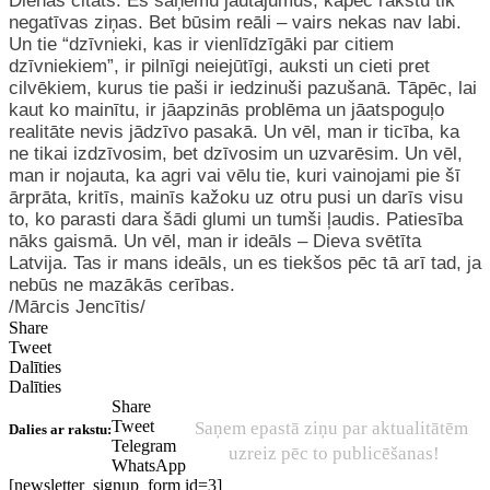
Dienas citāts. Es saņemu jautājumus, kāpēc rakstu tik
negatīvas ziņas. Bet būsim reāli – vairs nekas nav labi.
Un tie “dzīvnieki, kas ir vienlīdzīgāki par citiem
dzīvniekiem”, ir pilnīgi neiejūtīgi, auksti un cieti pret
cilvēkiem, kurus tie paši ir iedzinuši pazušanā. Tāpēc, lai
kaut ko mainītu, ir jāapzinās problēma un jāatspoguļo
realitāte nevis jādzīvo pasakā. Un vēl, man ir ticība, ka
ne tikai izdzīvosim, bet dzīvosim un uzvarēsim. Un vēl,
man ir nojauta, ka agri vai vēlu tie, kuri vainojami pie šī
ārprāta, kritīs, mainīs kažoku uz otru pusi un darīs visu
to, ko parasti dara šādi glumi un tumši ļaudis. Patiesība
nāks gaismā. Un vēl, man ir ideāls – Dieva svētīta
Latvija. Tas ir mans ideāls, un es tiekšos pēc tā arī tad, ja
nebūs ne mazākās cerības.
/Mārcis Jencītis/
Share
Tweet
Dalīties
Dalīties
Share
Tweet
Saņem epastā ziņu par aktualitātēm
Dalies ar rakstu:
Telegram
uzreiz pēc to publicēšanas!
WhatsApp
[newsletter_signup_form id=3]