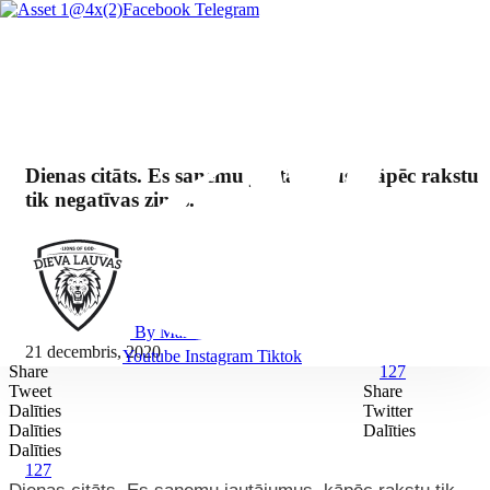
Facebook
Telegram
Dienas citāts. Es saņemu jautājumus, kāpēc rakstu
tik negatīvas ziņas.
By Mārcis Jencītis
21 decembris, 2020
Youtube
Instagram
Tiktok
Share
127
Tweet
Share
Dalīties
Twitter
Dalīties
Dalīties
Dalīties
127