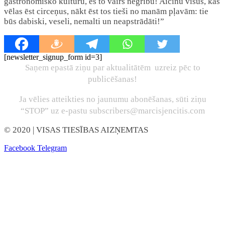
gastronomisko kultūru, es to vairs negribu! Aicinu visus, kas
vēlas ēst circeņus, nākt ēst tos tieši no manām pļavām: tie
būs dabiski, veseli, nemalti un neapstrādāti!”
[newsletter_signup_form id=3]
Saņem epastā ziņu par aktualitātēm uzreiz pēc to
publicēšanas!
Ja vēlies atteikties no jaunumu abonēšanas, sūti ziņu
“STOP” uz e-pastu subscribers@marcisjencitis.com
© 2020
| VISAS TIESĪBAS AIZŅEMTAS
Facebook
Telegram