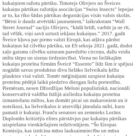
kukaiņiem ražotu pārtiku. Timotejs Olivjers no Šveices
kukaiņu pārtikas ražotāju asociācijas “Swiss Insects” lepojas
ar to, ka rīko šādas pārtikas degustācijas visās valsts skolās.
“Bērni ir daudz atvērtāki jaunumiem,” laikrakstam “Wall
Street Journal” sacījis Olivjers, “kādā brīdī, varbūt ja ne rīt,
tad vēlāk, viņi savā uzturā iekļaus kukaiņus.” 2017. gadā
Šveice kļuva par pirmo valsti Eiropā, kas atļāva pārdot
kukaiņus kā cilvēku pārtiku, un ES sekoja 2021. gadā, dodot
zaļo gaismu cilvēku uzturam paredzēto circeņu, dažu veidu
miltu tārpu un siseņu tirdzniecībai. Viena no lielākajām
kukaiņu proteīna firmām Šveicē “Essento” līdz šim ir spējusi
nogādāt savus produktus divu lielāko lielveikalu ķēžu
plauktos visā valstī. Tomēr mēģinājumi uzspiest kukaiņu
proteīnu pēdējā laikā piedzīvo diezgan lielu pretestību.
Piemēram, nesen Džordžijas Meloni populistiskā, nacionāli
konservatīvā valdība Itālijā aizliedza kukaiņu proteīna
izmantošanu miltos, kas domāti picai un makaroniem un ir
noteikusi, ka lielveikalos ir atsevišķi jānodala milti, kuru
pamatā ir kukaiņi. Franču senators un zemnieks Lorāns
Duplombs kritizējis elites pārstāvjus par kukaiņu pārtikas
uzspiešanu vienkāršajiem iedzīvotājiem. “Šo Eiropas
Komisiju, kas iznīcina mūsu lauksaimniecību un mūsu