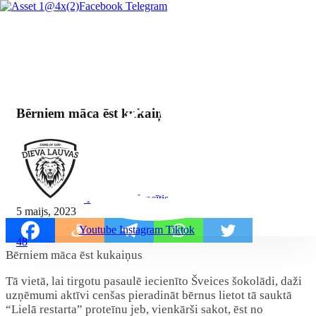
Facebook
Telegram
Bērniem māca ēst kukaiņus
By Mārcis Jencītis
5 maijs, 2023
Youtube
Instagram
Tiktok
48
Bērniem māca ēst kukaiņus
Tā vietā, lai tirgotu pasaulē iecienīto Šveices šokolādi, daži
uzņēmumi aktīvi cenšas pieradināt bērnus lietot tā sauktā
“Lielā restarta” proteīnu jeb, vienkārši sakot, ēst no