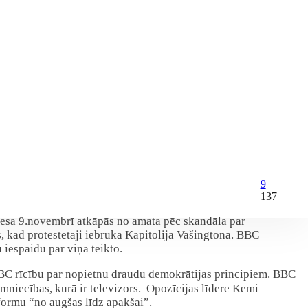
9
137
rnesa 9.novembrī atkāpās no amata pēc skandāla par
 kad protestētāji iebruka Kapitolijā Vašingtonā. BBC
 iespaidu par viņa teikto.
C rīcību par nopietnu draudu demokrātijas principiem. BBC
mniecības, kurā ir televizors. Opozīcijas līdere Kemi
formu “no augšas līdz apakšai”.