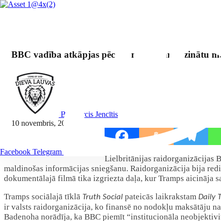
BBC vadība atkāpjas pēc skandāla par apzinātu m
By Mārcis Jencītis
10 novembris, 2025
Dalīties:
Facebook
Telegram
Lielbritānijas raidorganizācijas
maldinošas informācijas sniegšanu. Raidorganizācija bija red
dokumentālajā filmā tika izgriezta daļa, kur Tramps aicināja sa
Tramps sociālajā tīklā
pateicās laikrakstam
Truth Social
Daily 
ir valsts raidorganizācija, ko finansē no nodokļu maksātāju n
Badenoha norādīja, ka BBC piemīt “institucionāla neobjektivit