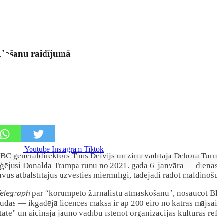
elošanu raidījumā
Youtube
Instagram
Tiktok
 BBC ģenerāldirektors Tims Deivijs un ziņu vadītāja Debora Tu
iģējusi Donalda Trampa runu no 2021. gada 6. janvāra — dienas,
vus atbalstītājus uzvesties miermīlīgi, tādējādi radot maldinošu
par “korumpēto žurnālistu atmaskošanu”, nosaucot BB
Telegraph
audas — ikgadējā licences maksa ir ap 200 eiro no katras mājsai
āte” un aicināja jauno vadību īstenot organizācijas kultūras re