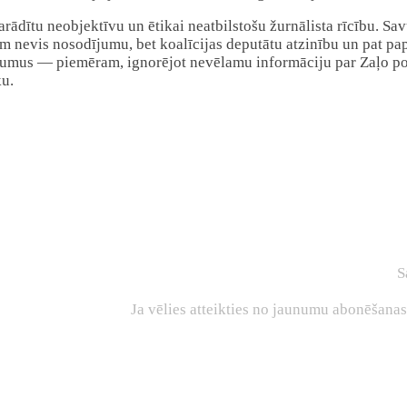
ādītu neobjektīvu un ētikai neatbilstošu žurnālista rīcību. Savu
ņem nevis nosodījumu, bet koalīcijas deputātu atzinību un pat p
kumus — piemēram, ignorējot nevēlamu informāciju par Zaļo polit
ku.
S
Ja vēlies atteikties no jaunumu abonēšana