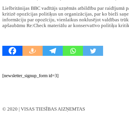
Lielbritānijas BBC vadītājs uzņēmās atbildību par raidījumā par
kritizē opozīcijas politiķus un organizācijas, par ko bieži sa
informāciju par opozīciju, vienlaikus noklusējot valdības trū
apšaubāmu Re:Check materiālu ar konservatīvo politiķu kriti
[newsletter_signup_form id=3]
© 2020
| VISAS TIESĪBAS AIZŅEMTAS