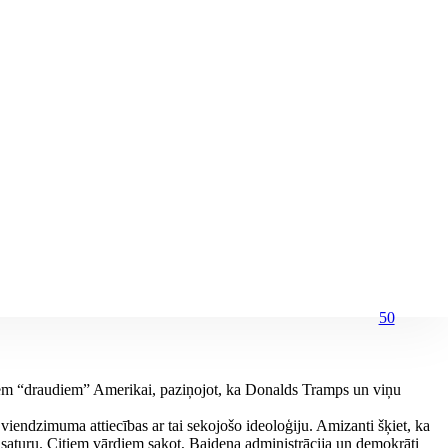
50
iem “draudiem” Amerikai, paziņojot, ka Donalds Tramps un viņu
viendzimuma attiecības ar tai sekojošo ideoloģiju. Amizanti šķiet, ka
u saturu. Citiem vārdiem sakot, Baidena administrācija un demokrāti