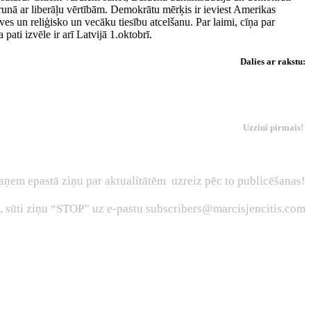
trunā ar liberāļu vērtībām. Demokrātu mērķis ir ieviest Amerikas
īves un reliģisko un vecāku tiesību atcelšanu. Par laimi, cīņa par
ati izvēle ir arī Latvijā 1.oktobrī.
Dalies ar rakstu:
Uzzini pirmais!
aņem epastā ziņu par aktualitātēm uzreiz pēc to publicēšanas!
s, sūti ziņu “STOP” uz e-pastu subscribers@marcisjencitis.com