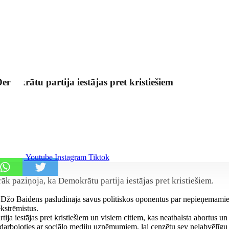
mokrātu partija iestājas pret kristiešiem
Youtube
Instagram
Tiktok
k paziņoja, ka Demokrātu partija iestājas pret kristiešiem.
ts Džo Baidens pasludināja savus politiskos oponentus par nepieņemam
kstrēmistus.
a iestājas pret kristiešiem un visiem citiem, kas neatbalsta abortus un 
sadarbojoties ar sociālo mediju uzņēmumiem, lai cenzētu sev nelabvēlīg