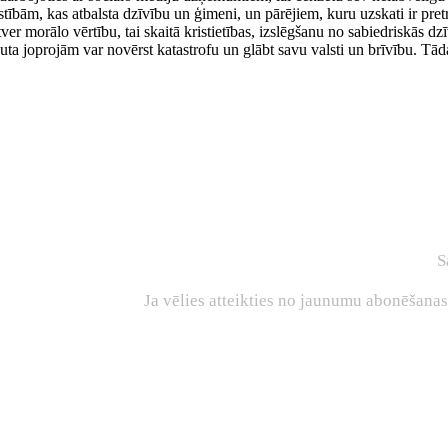
stībām, kas atbalsta dzīvību un ģimeni, un pārējiem, kuru uzskati ir pre
tver morālo vērtību, tai skaitā kristietības, izslēgšanu no sabiedriskās dz
joprojām var novērst katastrofu un glābt savu valsti un brīvību. Tāda p
S
Ja vēlies atteikties no jaunumu abonēšana