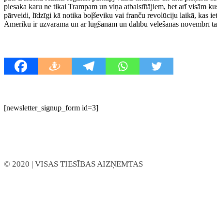
piesaka karu ne tikai Trampam un viņa atbalstītājiem, bet arī visām ku
pārveidi, līdzīgi kā notika boļševiku vai franču revolūciju laikā, kas ie
Ameriku ir uzvarama un ar lūgšanām un dalību vēlēšanās novembrī tauta 
[newsletter_signup_form id=3]
© 2020
| VISAS TIESĪBAS AIZŅEMTAS