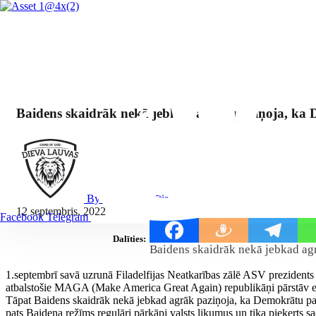
Baidens skaidrāk nekā jebkad agrāk paziņoja, ka De
By Mārcis Jencītis
12 septembris, 2022
Facebook
Telegram
Dalīties:
Baidens skaidrāk nekā jebkad agrā
1.septembrī savā uzrunā Filadelfijas Neatkarības zālē ASV preziden
atbalstošie MAGA (Make America Great Again) republikāņi pārstāv e
Tāpat Baidens skaidrāk nekā jebkad agrāk paziņoja, ka Demokrātu partij
pats Baidena režīms regulāri pārkāpj valsts likumus un tika pieķerts 