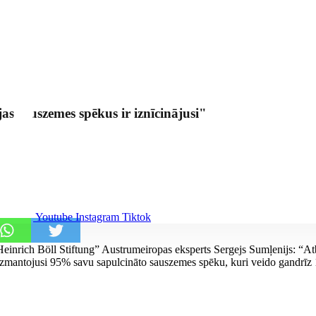
as sauszemes spēkus ir iznīcinājusi"
Youtube
Instagram
Tiktok
einrich Böll Stiftung” Austrumeiropas eksperts Sergejs Sumļenijs: “Atbi
izmantojusi 95% savu sapulcināto sauszemes spēku, kuri veido gandrīz