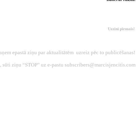
Uzzini pirmais!
aņem epastā ziņu par aktualitātēm uzreiz pēc to publicēšanas!
s, sūti ziņu “STOP” uz e-pastu subscribers@marcisjencitis.com