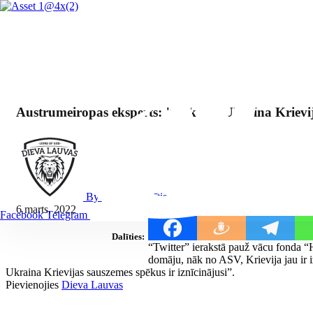
Austrumeiropas eksperts: "Faktiski Ukraina Krievij
By Mārcis Jencītis
6 marts, 2022
Facebook
Telegram
Dalīties:
“Twitter” ierakstā pauž vācu fonda “H
domāju, nāk no ASV, Krievija jau ir 
Ukraina Krievijas sauszemes spēkus ir iznīcinājusi”.
Pievienojies
Dieva Lauvas