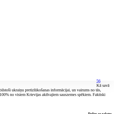
56
Kā savā
lstoši ukraiņu pretizlūkošanas informācijai, un vairums no tās,
 100% no visiem Krievijas aktīvajiem sauszemes spēkiem. Faktiski
Dalies ar rakstu: