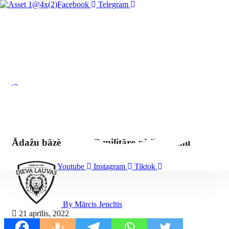
Facebook
Telegram
Ādažu bāzē testēs 5G militāro pielietojumu
Youtube
Instagram
Tiktok
By Mārcis Jencītis
21 aprīlis, 2022