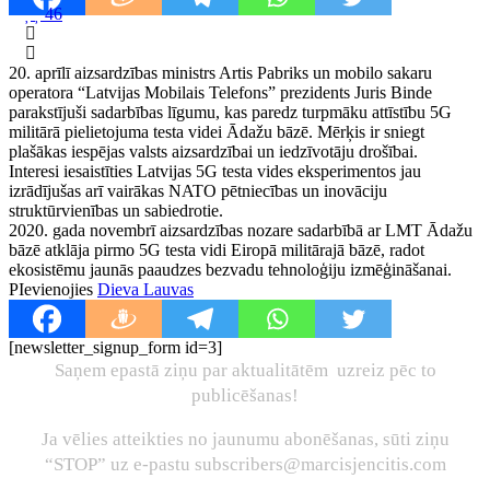
46
20. aprīlī aizsardzības ministrs Artis Pabriks un mobilo sakaru
operatora “Latvijas Mobilais Telefons” prezidents Juris Binde
parakstījuši sadarbības līgumu, kas paredz turpmāku attīstību 5G
militārā pielietojuma testa videi Ādažu bāzē. Mērķis ir sniegt
plašākas iespējas valsts aizsardzībai un iedzīvotāju drošībai.
Interesi iesaistīties Latvijas 5G testa vides eksperimentos jau
izrādījušas arī vairākas NATO pētniecības un inovāciju
struktūrvienības un sabiedrotie.
2020. gada novembrī aizsardzības nozare sadarbībā ar LMT Ādažu
bāzē atklāja pirmo 5G testa vidi Eiropā militārajā bāzē, radot
ekosistēmu jaunās paaudzes bezvadu tehnoloģiju izmēģināšanai.
PIevienojies
Dieva Lauvas
[newsletter_signup_form id=3]
Saņem epastā ziņu par aktualitātēm uzreiz pēc to
publicēšanas!
Ja vēlies atteikties no jaunumu abonēšanas, sūti ziņu
“STOP” uz e-pastu subscribers@marcisjencitis.com